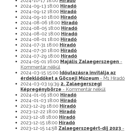
2024-10-17 18:00
Híradó
2024-09-13 18:00
Híradó
2024-09-12 18:00
Híradó
2024-09-10 18:00
Híradó
2024-08-06 18:00
Híradó
2024-08-05 18:00
Híradó
2024-08-02 18:00
Híradó
2024-08-01 18:00
Híradó
2024-07-31 18:00
Híradó
2024-07-30 18:00
Híradó
2024-07-29 18:00
Híradó
2024-05-01 16:00
Majális Zalaegerszegen
-
Kommentár nélkül
2024-03-15 15:00
Időutazásra invitálja az
érdeklődőket a Göcseji Múzeum
- M1 Híradó
2024-03-03 19:39
2. Zalaegerszegi
Képregénybörze
- Kommentár nélkül
2024-01-05 18:00
Híradó
2024-01-03 18:00
Híradó
2023-12-29 18:00
Híradó
2023-12-22 18:00
Híradó
2023-12-18 18:00
Híradó
2023-12-15 18:00
Híradó
2023-12-15 14:58
Zalaegerszegért-díj 2023
-