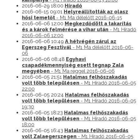
2016-06-29 18:00
Híradó
2016-06-15 09:01
Helyreállították az olasz
hősi temetőt
- M1 Ma délelőtt 2016-06-15
2016-06-06 12:00
Megkezdődött a takarítás
és a károk felmérése a vihar után
- M1 Híradó
2016-06-06 12:00
2016-06-06 10:49
A hétvégén zárul az
Egerszeg Fesztivál
- M1 Ma délelőtt 2016-06-
06
2016-06-06 08:48
Egyhavi
csapadékmennyiség esett tegnap Zala
megyében
- M1 Ma reggel 2016-06-06
2016-06-05 21:51
Hatalmas felhőszakadás
volt több településen
- M1 Híradó 2016-06-05
22:00
2016-06-05 20:24
Hatalmas felhőszakadás
volt több településen
- M1 Híradó 2016-06-05
19:30
2016-06-05 18:23
Hatalmas felhőszakadás
volt több településen
- M1 Híradó 2016-06-05
18:00
2016-06-05 16:43
Hatalmas felhőszakadás
volt Zalaegerszegen
- M1 Híradó 2016-06-05