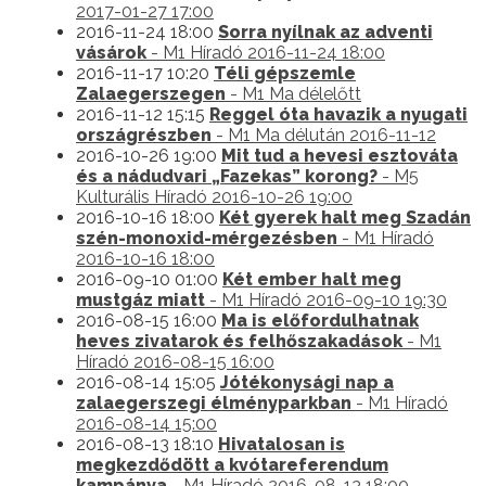
2017-01-27 17:00
2016-11-24 18:00
Sorra nyílnak az adventi
vásárok
- M1 Híradó 2016-11-24 18:00
2016-11-17 10:20
Téli gépszemle
Zalaegerszegen
- M1 Ma délelőtt
2016-11-12 15:15
Reggel óta havazik a nyugati
országrészben
- M1 Ma délután 2016-11-12
2016-10-26 19:00
Mit tud a hevesi esztováta
és a nádudvari „Fazekas” korong?
- M5
Kulturális Híradó 2016-10-26 19:00
2016-10-16 18:00
Két gyerek halt meg Szadán
szén-monoxid-mérgezésben
- M1 Híradó
2016-10-16 18:00
2016-09-10 01:00
Két ember halt meg
mustgáz miatt
- M1 Híradó 2016-09-10 19:30
2016-08-15 16:00
Ma is előfordulhatnak
heves zivatarok és felhőszakadások
- M1
Híradó 2016-08-15 16:00
2016-08-14 15:05
Jótékonysági nap a
zalaegerszegi élményparkban
- M1 Híradó
2016-08-14 15:00
2016-08-13 18:10
Hivatalosan is
megkezdődött a kvótareferendum
kampánya
- M1 Híradó 2016-08-13 18:00