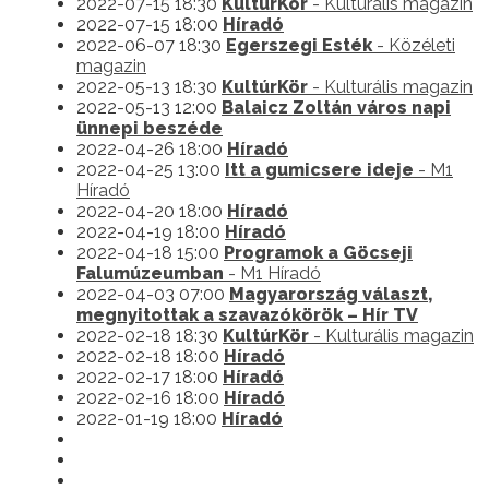
2022-07-15 18:30
KultúrKör
- Kulturális magazin
2022-07-15 18:00
Híradó
2022-06-07 18:30
Egerszegi Esték
- Közéleti
magazin
2022-05-13 18:30
KultúrKör
- Kulturális magazin
2022-05-13 12:00
Balaicz Zoltán város napi
ünnepi beszéde
2022-04-26 18:00
Híradó
2022-04-25 13:00
Itt a gumicsere ideje
- M1
Híradó
2022-04-20 18:00
Híradó
2022-04-19 18:00
Híradó
2022-04-18 15:00
Programok a Göcseji
Falumúzeumban
- M1 Híradó
2022-04-03 07:00
Magyarország választ,
megnyitottak a szavazókörök – Hír TV
2022-02-18 18:30
KultúrKör
- Kulturális magazin
2022-02-18 18:00
Híradó
2022-02-17 18:00
Híradó
2022-02-16 18:00
Híradó
2022-01-19 18:00
Híradó