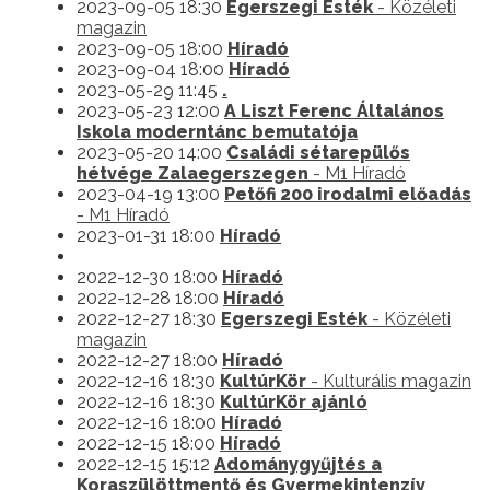
2023-09-05 18:30
Egerszegi Esték
- Közéleti
magazin
2023-09-05 18:00
Híradó
2023-09-04 18:00
Híradó
2023-05-29 11:45
.
2023-05-23 12:00
A Liszt Ferenc Általános
Iskola moderntánc bemutatója
2023-05-20 14:00
Családi sétarepülős
hétvége Zalaegerszegen
- M1 Híradó
2023-04-19 13:00
Petőfi 200 irodalmi előadás
- M1 Híradó
2023-01-31 18:00
Híradó
2022-12-30 18:00
Híradó
2022-12-28 18:00
Híradó
2022-12-27 18:30
Egerszegi Esték
- Közéleti
magazin
2022-12-27 18:00
Híradó
2022-12-16 18:30
KultúrKör
- Kulturális magazin
2022-12-16 18:30
KultúrKör ajánló
2022-12-16 18:00
Híradó
2022-12-15 18:00
Híradó
2022-12-15 15:12
Adománygyűjtés a
Koraszülöttmentő és Gyermekintenzív