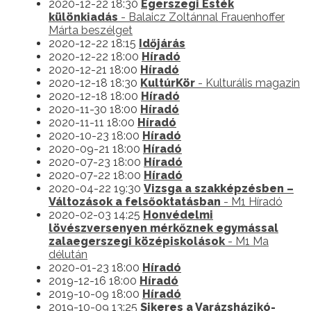
2020-12-22 18:30
Egerszegi Esték
különkiadás
- Balaicz Zoltánnal Frauenhoffer
Márta beszélget
2020-12-22 18:15
Időjárás
2020-12-22 18:00
Híradó
2020-12-21 18:00
Híradó
2020-12-18 18:30
KultúrKör
- Kulturális magazin
2020-12-18 18:00
Híradó
2020-11-30 18:00
Híradó
2020-11-11 18:00
Híradó
2020-10-23 18:00
Híradó
2020-09-21 18:00
Híradó
2020-07-23 18:00
Híradó
2020-07-22 18:00
Híradó
2020-04-22 19:30
Vizsga a szakképzésben –
Változások a felsőoktatásban
- M1 Híradó
2020-02-03 14:25
Honvédelmi
lövészversenyen mérkőznek egymással
zalaegerszegi középiskolások
- M1 Ma
délután
2020-01-23 18:00
Híradó
2019-12-16 18:00
Híradó
2019-10-09 18:00
Híradó
2019-10-09 13:25
Sikeres a Varázsházikó-