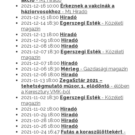
akció
- M1 Híradó
2021-12-16 10:00
Érkeznek a vakcinák a
háziorvosokhoz
- M1 Híradó
2021-12-15 18:00
Híradó
2021-12-14 18:30
Egerszegi Esték
- Közéleti
magazin
2021-12-13 18:00
Híradó
2021-12-09 18:00
Híradó
2021-12-08 18:00
Híradó
2021-12-07 18:30
Egerszegi Esték
- Közéleti
magazin
2021-12-07 18:00
Híradó
2021-12-06 18:30
Mérleg
- Gazdasági magazin
2021-12-06 18:00
Híradó
2021-11-13 18:00
ZegaSztár 2021 –
tehetségmutató műsor, 1. elődöntő
- élőben
a Keresztury VMK-ból
2021-11-02 18:30
Egerszegi Esték
- Közéleti
magazin
2021-11-02 18:00
Híradó
2021-10-29 18:00
Híradó
2021-10-28 18:00
Híradó
2021-10-26 18:00
Híradó
2021-10-24 16:47
Futás a koraszülöttekért
-