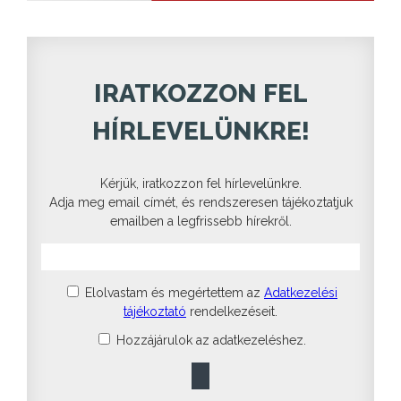
IRATKOZZON FEL
HÍRLEVELÜNKRE!
Kérjük, iratkozzon fel hírlevelünkre.
Adja meg email címét, és rendszeresen tájékoztatjuk
emailben a legfrissebb hírekről.
Elolvastam és megértettem az
Adatkezelési
tájékoztató
rendelkezéseit.
Hozzájárulok az adatkezeléshez.