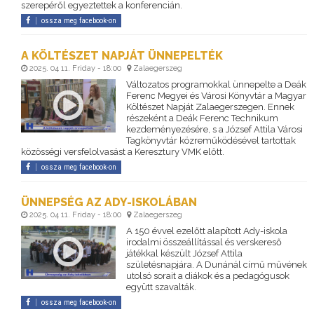
szerepéről egyeztettek a konferencián.
ossza meg facebook-on
A KÖLTÉSZET NAPJÁT ÜNNEPELTÉK
2025. 04 11. Friday - 18:00
Zalaegerszeg
Változatos programokkal ünnepelte a Deák
Ferenc Megyei és Városi Könyvtár a Magyar
Költészet Napját Zalaegerszegen. Ennek
részeként a Deák Ferenc Technikum
kezdeményezésére, s a József Attila Városi
Tagkönyvtár közreműködésével tartottak
közösségi versfelolvasást a Keresztury VMK előtt.
ossza meg facebook-on
ÜNNEPSÉG AZ ADY-ISKOLÁBAN
2025. 04 11. Friday - 18:00
Zalaegerszeg
A 150 évvel ezelőtt alapított Ady-iskola
irodalmi összeállítással és verskereső
játékkal készült József Attila
születésnapjára. A Dunánál című művének
utolsó sorait a diákok és a pedagógusok
együtt szavalták.
ossza meg facebook-on