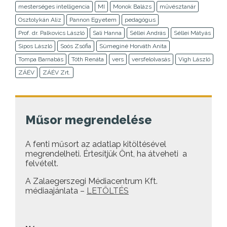
mesterséges intelligencia
MI
Monok Balázs
művésztanár
Osztolykán Aliz
Pannon Egyetem
pedagógus
Prof. dr. Palkovics László
Sali Hanna
Séllei András
Séllei Mátyás
Sipos László
Soós Zsófia
Sümeginé Horváth Anita
Tompa Barnabás
Tóth Renáta
vers
versfelolvasás
Vigh László
ZÁÉV
ZÁÉV Zrt.
Műsor megrendelése
A fenti műsort az adatlap kitöltésével
megrendelheti. Értesítjük Önt, ha átveheti a
felvételt.
A Zalaegerszegi Médiacentrum Kft.
médiaajánlata –
LETÖLTÉS