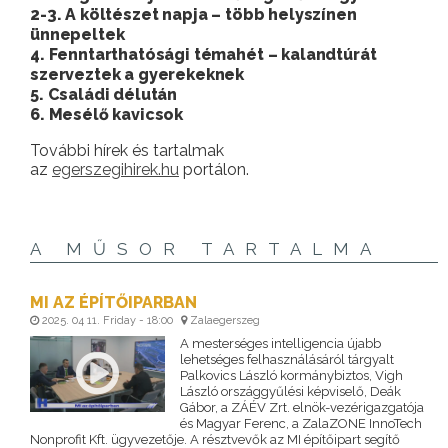
2-3. A költészet napja – több helyszínen
ünnepeltek
4. Fenntarthatósági témahét – kalandtúrát
szerveztek a gyerekeknek
5. Családi délután
6. Mesélő kavicsok
További hírek és tartalmak
az
egerszegihirek.hu
portálon.
A MŰSOR TARTALMA
MI AZ ÉPÍTŐIPARBAN
2025. 04 11. Friday - 18:00
Zalaegerszeg
A mesterséges intelligencia újabb
lehetséges felhasználásáról tárgyalt
Palkovics László kormánybiztos, Vigh
László országgyűlési képviselő, Deák
Gábor, a ZÁÉV Zrt. elnök-vezérigazgatója
és Magyar Ferenc, a ZalaZONE InnoTech
Nonprofit Kft. ügyvezetője. A résztvevők az MI építőipart segítő