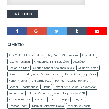
TOVÁBBI ADÁSOK
CÍMKÉK:
Ady Endre Általános Iskola
Ady Endre Gimnázium
Ady Iskola
Alsónemesapáti
Andráshidai Mini Bölcsőde
bölcsőde
Családi délután
Csertán Sándor Általános Iskola
Czigány László
Deák Ferenc Megyei és Városi Könyvtár
Deák Gábor
építőipar
Fehér Piroska
fenntarthatóság
Fenntarthatósági témahét
Göcseji Tudásközpont
Híradó
József Attila Városi Tagkönyvtár
kalandtúra
Kálmán Marianna
Keresztury Dezső VMK
Keresztury VMK
kiállítás
költészet napja
könyvtár
Krecsár Noémi
Magyar Költészet Napja
Mesélő kavicsok