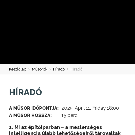
Kezdőlap
Műsorok
Híradó
Híradó
HÍRADÓ
2025. April 11. Friday 18:00
A MŰSOR IDŐPONTJA:
15 perc
A MŰSOR HOSSZA:
1. MI az építőiparban – a mesterséges
intelligencia újabb lehetőségeiről tárgyaltak