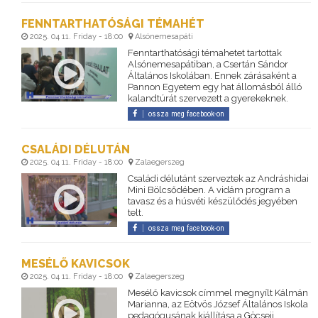
FENNTARTHATÓSÁGI TÉMAHÉT
2025. 04 11. Friday - 18:00
Alsónemesapáti
Fenntarthatósági témahetet tartottak
Alsónemesapátiban, a Csertán Sándor
Általános Iskolában. Ennek zárásaként a
Pannon Egyetem egy hat állomásból álló
kalandtúrát szervezett a gyerekeknek.
ossza meg facebook-on
CSALÁDI DÉLUTÁN
2025. 04 11. Friday - 18:00
Zalaegerszeg
Családi délutánt szerveztek az Andráshidai
Mini Bölcsődében. A vidám program a
tavasz és a húsvéti készülődés jegyében
telt.
ossza meg facebook-on
MESÉLŐ KAVICSOK
2025. 04 11. Friday - 18:00
Zalaegerszeg
Mesélő kavicsok címmel megnyílt Kálmán
Marianna, az Eötvös József Általános Iskola
pedagógusának kiállítása a Göcseji