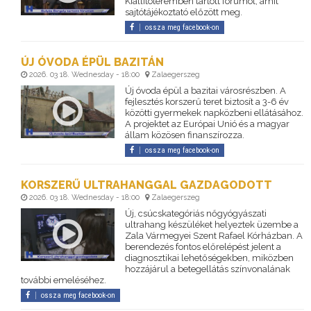
Kiállítóteremben tartott fórumot, amit
sajtótájékoztató előzött meg.
ossza meg facebook-on
ÚJ ÓVODA ÉPÜL BAZITÁN
2026. 03 18. Wednesday - 18:00
Zalaegerszeg
Új óvoda épül a bazitai városrészben. A
fejlesztés korszerű teret biztosít a 3-6 év
közötti gyermekek napközbeni ellátásához.
A projektet az Európai Unió és a magyar
állam közösen finanszírozza.
ossza meg facebook-on
KORSZERŰ ULTRAHANGGAL GAZDAGODOTT
2026. 03 18. Wednesday - 18:00
Zalaegerszeg
Új, csúcskategóriás nőgyógyászati
ultrahang készüléket helyeztek üzembe a
Zala Vármegyei Szent Rafael Kórházban. A
berendezés fontos előrelépést jelent a
diagnosztikai lehetőségekben, miközben
hozzájárul a betegellátás színvonalának
további emeléséhez.
ossza meg facebook-on