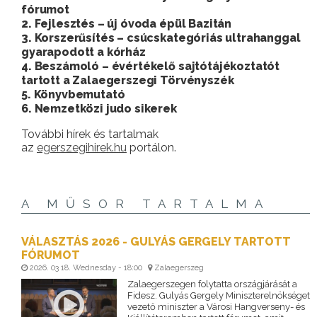
fórumot
2. Fejlesztés – új óvoda épül Bazitán
3. Korszerűsítés – csúcskategóriás ultrahanggal
gyarapodott a kórház
4. Beszámoló – évértékelő sajtótájékoztatót
tartott a Zalaegerszegi Törvényszék
5. Könyvbemutató
6. Nemzetközi judo sikerek
További hírek és tartalmak
az
egerszegihirek.hu
portálon.
A MŰSOR TARTALMA
VÁLASZTÁS 2026 - GULYÁS GERGELY TARTOTT
FÓRUMOT
2026. 03 18. Wednesday - 18:00
Zalaegerszeg
Zalaegerszegen folytatta országjárását a
Fidesz. Gulyás Gergely Miniszterelnökséget
vezető miniszter a Városi Hangverseny- és