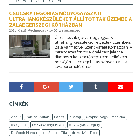
TARTALOM
CSÚCSKATEGÓRIÁS NŐGYÓGYÁSZATI
ULTRAHANGKÉSZÜLÉKET ÁLLÍTOTTAK ÜZEMBE A
ZALAEGERSZEGI KÓRHÁZBAN
2026. 03 18. Wednesday - 15:00, Zalaegerszeg
Új, csúcskategóriás nőgyógyászati
ultrahang készüléket helyeztek üzembe a
Zala Vármegyei Szent Rafael Kórházban. A
berendezés fontos előrelépést jelent a
diagnosztikai lehetőségekben, miközben
hozzájárul a betegellátás színvonalának
további emeléséhez.
CÍMKÉK:
Azsúr
Balaicz Zoltán
Bazita
bíróság
Csaplár-Nagy Franciska
cselgáncs
Dr. Gasztonyi Beáta
dr. Gulyás Gergely
Dr. Sorok Norbert
dr. Szondi Zita
dr. Vadvári Tibor