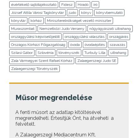
évértékelő sajtótájékoztató
Fidesz
Híradó
író
József Attila Városi Tagkönyvtár
judo
könyv
könyvbemutató
könyvtár
kórház
Miniszterelnökséget vezető miniszter
Muraszombat
Nemzetközi Judo Verseny
nőgyógyászati ultrahang
országgyűlési képviselőjelölt
országgyűlési választás
országjárás
Országos Kórházi Főigazgatóság
óvoda
óvodaépítés
szavazás
Szilasi Gábor
Szlovénia
törvényszék
Turbuly Lilla
ultrahang
Zala Vármegyei Szent Rafael Kórház
Zalaegerszegi Judo SE
Zalaegerszegi Törvényszék
Műsor megrendelése
A fenti műsort az adatlap kitöltésével
megrendelheti. Értesítjük Önt, ha átveheti a
felvételt.
A Zalaegerszegi Médiacentrum Kft.