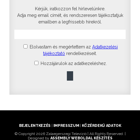
Kérjük, iratkozzon fel hírlevelünkre.
Adja meg email címét, és rendszeresen tájékoztatjuk
emailben a legfrissebb hírekről.
Elolvastam és megértettem az
Adatkezelési
tájékoztató
rendelkezéseit.
Hozzájárulok az adatkezeléshez.
BEJELENTKEZÉS
|
IMPRESSZUM
|
KÖZÉRDEKŰ ADATOK
© Copyright 2026 Zalaegerszegi Televízió | All Rights Reserved. |
Designed by
ASSEMBLY WEBOLDAL KÉSZÍTÉS