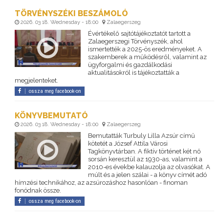
TÖRVÉNYSZÉKI BESZÁMOLÓ
2026. 03 18. Wednesday - 18:00
Zalaegerszeg
Évértékelő sajtótájékoztatót tartott a
Zalaegerszegi Törvényszék, ahol
ismertették a 2025-ös eredményeket. A
szakemberek a működésről, valamint az
ügyforgalmi és gazdálkodási
aktualitásokról is tájékoztatták a
megjelenteket.
ossza meg facebook-on
KÖNYVBEMUTATÓ
2026. 03 18. Wednesday - 18:00
Zalaegerszeg
Bemutatták Turbuly Lilla Azsúr című
kötetét a József Attila Városi
Tagkönyvtárban. A fiktív történet két nő
sorsán keresztül az 1930-as, valamint a
2010-es évekbe kalauzolja az olvasókat. A
múlt és a jelen szálai - a könyv címét adó
hímzési technikához, az azsúrozáshoz hasonlóan - finoman
fonódnak össze.
ossza meg facebook-on