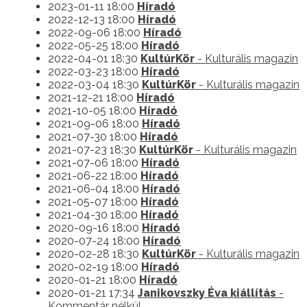
2023-01-11 18:00
Híradó
2022-12-13 18:00
Híradó
2022-09-06 18:00
Híradó
2022-05-25 18:00
Híradó
2022-04-01 18:30
KultúrKör
- Kulturális magazin
2022-03-23 18:00
Híradó
2022-03-04 18:30
KultúrKör
- Kulturális magazin
2021-12-21 18:00
Híradó
2021-10-05 18:00
Híradó
2021-09-06 18:00
Híradó
2021-07-30 18:00
Híradó
2021-07-23 18:30
KultúrKör
- Kulturális magazin
2021-07-06 18:00
Híradó
2021-06-22 18:00
Híradó
2021-06-04 18:00
Híradó
2021-05-07 18:00
Híradó
2021-04-30 18:00
Híradó
2020-09-16 18:00
Híradó
2020-07-24 18:00
Híradó
2020-02-28 18:30
KultúrKör
- Kulturális magazin
2020-02-19 18:00
Híradó
2020-01-21 18:00
Híradó
2020-01-21 17:34
Janikovszky Éva kiállítás
-
Kommentár nélkül