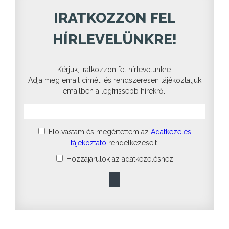
IRATKOZZON FEL
HÍRLEVELÜNKRE!
Kérjük, iratkozzon fel hírlevelünkre.
Adja meg email címét, és rendszeresen tájékoztatjuk
emailben a legfrissebb hírekről.
Elolvastam és megértettem az
Adatkezelési
tájékoztató
rendelkezéseit.
Hozzájárulok az adatkezeléshez.