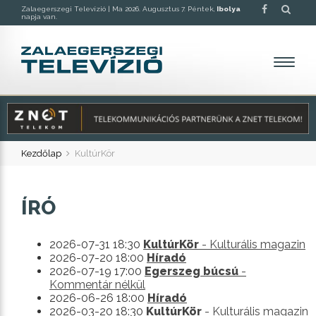
Zalaegerszegi Televízió |
Ma 2026. Augusztus 7. Péntek,
Ibolya
napja van.
Kezdőlap
KultúrKör
ÍRÓ
2026-07-31 18:30
KultúrKör
- Kulturális magazin
2026-07-20 18:00
Híradó
2026-07-19 17:00
Egerszeg búcsú
-
Kommentár nélkül
2026-06-26 18:00
Híradó
2026-03-20 18:30
KultúrKör
- Kulturális magazin