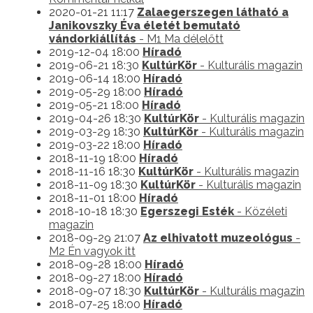
2020-01-21 11:17
Zalaegerszegen látható a
Janikovszky Éva életét bemutató
vándorkiállítás
- M1 Ma délelőtt
2019-12-04 18:00
Híradó
2019-06-21 18:30
KultúrKör
- Kulturális magazin
2019-06-14 18:00
Híradó
2019-05-29 18:00
Híradó
2019-05-21 18:00
Híradó
2019-04-26 18:30
KultúrKör
- Kulturális magazin
2019-03-29 18:30
KultúrKör
- Kulturális magazin
2019-03-22 18:00
Híradó
2018-11-19 18:00
Híradó
2018-11-16 18:30
KultúrKör
- Kulturális magazin
2018-11-09 18:30
KultúrKör
- Kulturális magazin
2018-11-01 18:00
Híradó
2018-10-18 18:30
Egerszegi Esték
- Közéleti
magazin
2018-09-29 21:07
Az elhivatott muzeológus
-
M2 Én vagyok itt
2018-09-28 18:00
Híradó
2018-09-27 18:00
Híradó
2018-09-07 18:30
KultúrKör
- Kulturális magazin
2018-07-25 18:00
Híradó