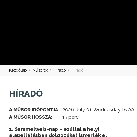
Kezdőlap
Műsorok
Híradó
Híradó
HÍRADÓ
2026. July 01. Wednesday 18:00
A MŰSOR IDŐPONTJA:
15 perc
A MŰSOR HOSSZA:
1. Semmelweis-nap – ezúttal a helyi
alapellátásban dolgozókat ismerték el