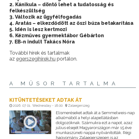
2. Kánikula – döntő lehet a tudatosság és
felkészültség
3. Változik az ügyfélfogadás
4. Aratás – elkezdődött az őszi búza betakarítása
5. Idén is lesz kertmozi
6. Kézműves gyermektábor Gébárton
7. EB-n indult Takács Nóra
További hírek és tartalmak
az
egerszegihirek.hu
portálon.
A MŰSOR TARTALMA
KITÜNTETÉSEKET ADTAK ÁT
2026. 07 01. Wednesday - 18:00
Zalaegerszeg
Elismeréseket adtak át a Semmelweis-nap
alkalmából a helyi alapellátásban
dolgozóknak. Számukra ezt a napot, azaz
július elsejét Magyarországon már 15 éve
munkaszüneti nappá nyilvánították. Régi
hagyomány Zalaegerszegen is az