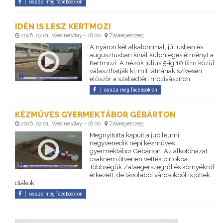
ossza meg facebook-on
IDÉN IS LESZ KERTMOZI
2026. 07 01. Wednesday - 18:00
Zalaegerszeg
A nyáron két alkalommal, júliusban és
augusztusban kínál különleges élményt a
Kertmozi. A nézők július 5-ig 10 film közül
választhatják ki, mit látnának szívesen
először a szabadtéri mozivásznon.
ossza meg facebook-on
KÉZMŰVES GYERMEKTÁBOR GÉBÁRTON
2026. 07 01. Wednesday - 18:00
Zalaegerszeg
Megnyitotta kapuit a jubileumi,
negyvenedik népi kézműves
gyermektábor Gébárton. Az alkotóházat
csaknem ötvenen vették birtokba.
Többségük Zalaegerszegről és környékről
érkezett, de távolabbi városokból is jöttek
diákok.
ossza meg facebook-on