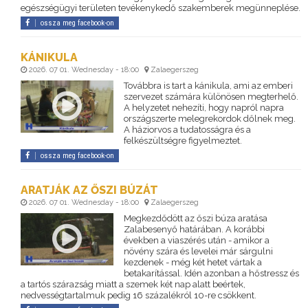
egészségügyi területen tevékenykedő szakemberek megünneplése.
ossza meg facebook-on
KÁNIKULA
2026. 07 01. Wednesday - 18:00
Zalaegerszeg
Továbbra is tart a kánikula, ami az emberi
szervezet számára különösen megterhelő.
A helyzetet nehezíti, hogy napról napra
országszerte melegrekordok dőlnek meg.
A háziorvos a tudatosságra és a
felkészültségre figyelmeztet.
ossza meg facebook-on
ARATJÁK AZ ŐSZI BÚZÁT
2026. 07 01. Wednesday - 18:00
Zalaegerszeg
Megkezdődött az őszi búza aratása
Zalabesenyő határában. A korábbi
években a viaszérés után - amikor a
növény szára és levelei már sárgulni
kezdenek - még két hetet vártak a
betakarítással. Idén azonban a hőstressz és
a tartós szárazság miatt a szemek két nap alatt beértek,
nedvességtartalmuk pedig 16 százalékról 10-re csökkent.