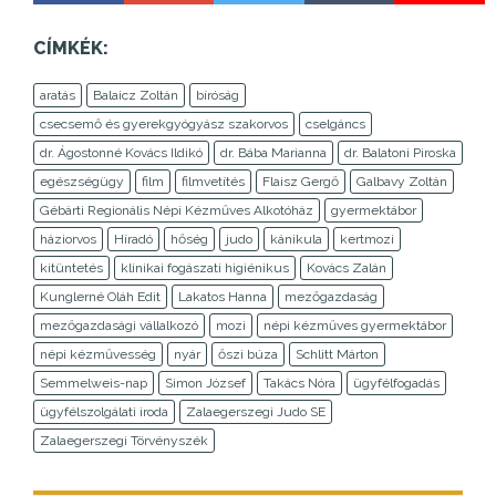
CÍMKÉK:
aratás
Balaicz Zoltán
bíróság
csecsemő és gyerekgyógyász szakorvos
cselgáncs
dr. Ágostonné Kovács Ildikó
dr. Bába Marianna
dr. Balatoni Piroska
egészségügy
film
filmvetítés
Flaisz Gergő
Galbavy Zoltán
Gébárti Regionális Népi Kézműves Alkotóház
gyermektábor
háziorvos
Híradó
hőség
judo
kánikula
kertmozi
kitüntetés
klinikai fogászati higiénikus
Kovács Zalán
Kunglerné Oláh Edit
Lakatos Hanna
mezőgazdaság
mezőgazdasági vállalkozó
mozi
népi kézműves gyermektábor
népi kézművesség
nyár
őszi búza
Schlitt Márton
Semmelweis-nap
Simon József
Takács Nóra
ügyfélfogadás
ügyfélszolgálati iroda
Zalaegerszegi Judo SE
Zalaegerszegi Törvényszék