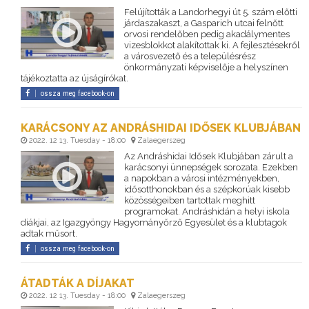
Felújították a Landorhegyi út 5. szám előtti
járdaszakaszt, a Gasparich utcai felnőtt
orvosi rendelőben pedig akadálymentes
vizesblokkot alakítottak ki. A fejlesztésekről
a városvezető és a településrész
önkormányzati képviselője a helyszínen
tájékoztatta az újságírókat.
ossza meg facebook-on
KARÁCSONY AZ ANDRÁSHIDAI IDŐSEK KLUBJÁBAN
2022. 12 13. Tuesday - 18:00
Zalaegerszeg
Az Andráshidai Idősek Klubjában zárult a
karácsonyi ünnepségek sorozata. Ezekben
a napokban a városi intézményekben,
idősotthonokban és a szépkorúak kisebb
közösségeiben tartottak meghitt
programokat. Andráshidán a helyi iskola
diákjai, az Igazgyöngy Hagyományőrző Egyesület és a klubtagok
adtak műsort.
ossza meg facebook-on
ÁTADTÁK A DÍJAKAT
2022. 12 13. Tuesday - 18:00
Zalaegerszeg