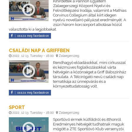
Kihirdették a Pannon Egyetem
Zalaegerszegi Központ Nyelvi és
Felnőttképzési Irodája, valamint a Mathias
Corvinus Collegium által kiírt idegen
nyelvű novellaíró pályázat eredményét. A
zsűri három korcsorport alkotásai közül
választotta ki a legjobbakat.
ossza meg facebook-on
CSALÁDI NAP A GRIFFBEN
2022. 12 13. Tuesday - 18:00
Zalaegerszeg
Rendhagyó előadásokkal, mini cirkusszal
és kézműves foglalkozásokkal várta
hétvégén a közönséget a Griff Bábszínház
társulata. A Télcirógató nevű családi nap
tematikája az ünnepvárás és a
környezettudatosság volt.
ossza meg facebook-on
SPORT
2022. 12 13. Tuesday - 18:00
Zalaegerszeg
Sportlövő érmek külföldről és itthonról
Eredményes hétvégét tudhatnak maguk
mögött a ZTE Sportlövő Klub versenyzői.