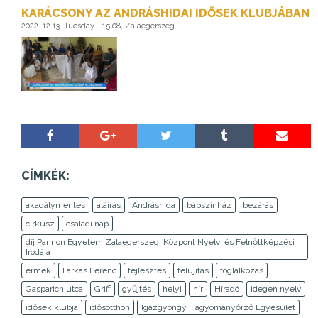
KARÁCSONY AZ ANDRÁSHIDAI IDŐSEK KLUBJÁBAN
2022. 12 13. Tuesday - 15:08, Zalaegerszeg
CÍMKÉK:
akadálymentes
aláírás
Andráshida
bábszínház
bezárás
cirkusz
családi nap
díj Pannon Egyetem Zalaegerszegi Központ Nyelvi és Felnőttképzési
Irodája
érmek
Farkas Ferenc
fejlesztés
felújítás
foglalkozás
Gasparich utca
Griff
gyűjtés
helyi
hír
Híradó
idegen nyelv
idősek klubja
idősotthon
Igazgyöngy Hagyományőrző Egyesület