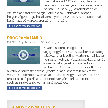
Szerbiában, a 2022 - es Trofej Beograd
nemzetközi versenyen junior kategóriában
Kálmán Bálint 625,3 -as eredménnyel
ezüstérmet szerzett, Varga Botond a 15.; Tankovics Tamás a 19.
helyen végzett. Egy hazai versenyen, a 2022-es Savaria Sportlövő
kupán Szabó Marcell bronzéremmel zárt.
ossza meg facebook-on
PROGRAMAJÁNLÓ
2022. 12 13. Tuesday - 18:00
Zalaegerszeg
Ki van a szobrok mögött? Ha
végigmegyünk a Csány-szobortól a piacig,
találkozhatunk Luther Mártonnal, a Magyar
nemessel, Adyval, Mátyás deákkal, a vár és
a város makettjével. a Fiatalok bájos
szobrával. Ki van a szobrok mögött, Ki az
alkotó? A művészt, személyesem is megismerhetik, akik részt
vesznek december 14-én a Deák Ferenc Megyei Könyvtárban 17
órakor a Lokálpatrióta Klub rendezvényén. Farkas Ferenc
szobrászművésszel Iványi Ildikó beszélget.
ossza meg facebook-on
A MŰSOR ISMÉTLÉSEI: