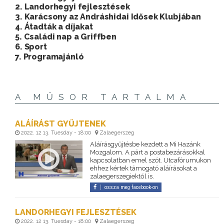
2. Landorhegyi fejlesztések
3. Karácsony az Andráshidai Idősek Klubjában
4. Átadták a díjakat
5. Családi nap a Griffben
6. Sport
7. Programajánló
A MŰSOR TARTALMA
ALÁÍRÁST GYŰJTENEK
2022. 12 13. Tuesday - 18:00
Zalaegerszeg
Aláírásgyűjtésbe kezdett a Mi Hazánk
Mozgalom. A párt a postabezárásokkal
kapcsolatban emel szót. Utcafórumukon
ehhez kértek támogató aláírásokat a
zalaegerszegiektől is.
ossza meg facebook-on
LANDORHEGYI FEJLESZTÉSEK
2022. 12 13. Tuesday - 18:00
Zalaegerszeg