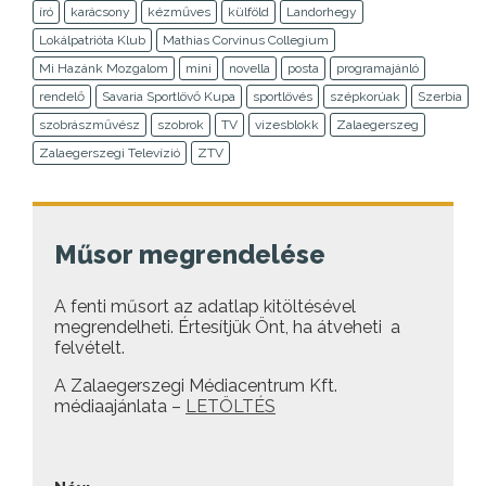
író
karácsony
kézműves
külföld
Landorhegy
Lokálpatrióta Klub
Mathias Corvinus Collegium
Mi Hazánk Mozgalom
mini
novella
posta
programajánló
rendelő
Savaria Sportlövő Kupa
sportlövés
szépkorúak
Szerbia
szobrászművész
szobrok
TV
vizesblokk
Zalaegerszeg
Zalaegerszegi Televízió
ZTV
Műsor megrendelése
A fenti műsort az adatlap kitöltésével
megrendelheti. Értesítjük Önt, ha átveheti a
felvételt.
A Zalaegerszegi Médiacentrum Kft.
médiaajánlata –
LETÖLTÉS