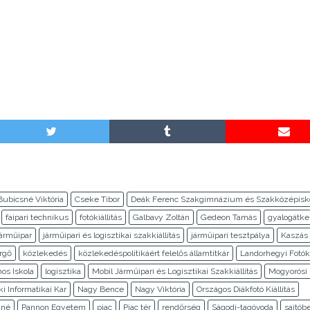
Bubicsné Viktória
Cseke Tibor
Deák Ferenc Szakgimnázium és Szakközépisk
faipari technikus
fotókiállítás
Galbavy Zoltán
Gedeon Tamás
gyalogátke
járműipar
járműipari és logisztikai szakkiállítás
járműipari tesztpálya
Kaszás 
rgő
közlekedés
közlekedéspolitikáért felelős államtitkár
Landorhegyi Fotók
nos Iskola
logisztika
Mobil Járműipari és Logisztikai Szakkiállítás
Mogyorósi 
i Informatikai Kar
Nagy Bence
Nagy Viktória
Országos Diákfotó Kiállítás
áné
Pannon Egyetem
piac
Piac tér
rendőrség
Ságodi-tagóvoda
sajtób