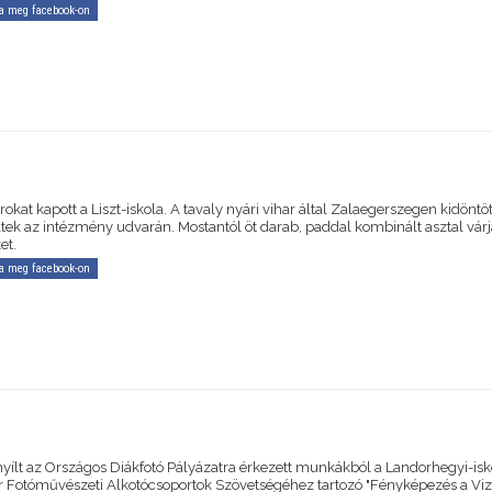
a meg facebook-on
rokat kapott a Liszt-iskola. A tavaly nyári vihar által Zalaegerszegen kidöntöt
ltek az intézmény udvarán. Mostantól öt darab, paddal kombinált asztal várj
et.
a meg facebook-on
s nyílt az Országos Diákfotó Pályázatra érkezett munkákból a Landorhegyi-is
 Fotóművészeti Alkotócsoportok Szövetségéhez tartozó "Fényképezés a Viz