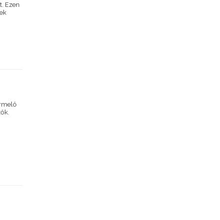
t. Ezen
tek
ermelő
zők.