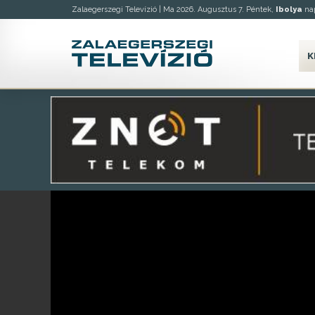
Zalaegerszegi Televízió |
Ma 2026. Augusztus 7. Péntek,
Ibolya
nap
K