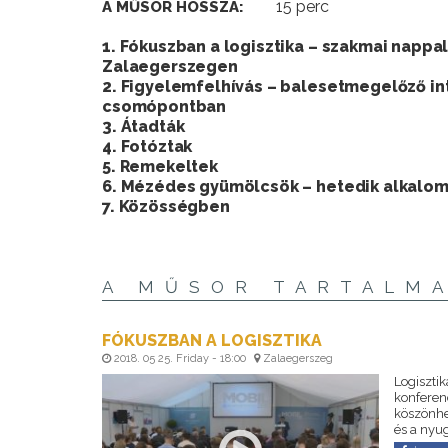
15 perc
A MŰSOR HOSSZA:
1. Fókuszban a logisztika – szakmai nappal
Zalaegerszegen
2. Figyelemfelhívás – balesetmegelőző in
csomópontban
3. Átadták
4. Fotóztak
5. Remekeltek
6. Mézédes gyümölcsök – hetedik alkalo
7. Közösségben
A MŰSOR TARTALM
FÓKUSZBAN A LOGISZTIKA
2018. 05 25. Friday - 18:00
Zalaegerszeg
Logisztik
konferen
köszönhe
és a nyu