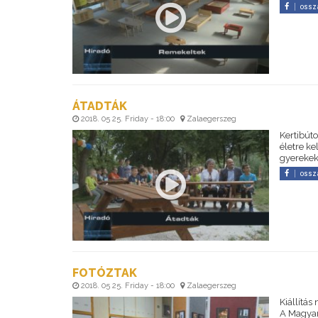
ossz
ÁTADTÁK
2018. 05 25. Friday - 18:00
Zalaegerszeg
Kertibúto
életre ke
gyerekek
ossz
FOTÓZTAK
2018. 05 25. Friday - 18:00
Zalaegerszeg
Kiállítá
A Magyar