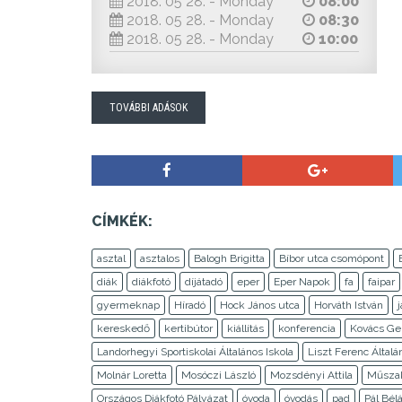
2018. 05 28. - Monday
08:00
2018. 05 28. - Monday
08:30
2018. 05 28. - Monday
10:00
TOVÁBBI ADÁSOK
CÍMKÉK:
asztal
asztalos
Balogh Brigitta
Bíbor utca csomópont
diák
diákfotó
díjátadó
eper
Eper Napok
fa
faipar
gyermeknap
Híradó
Hock János utca
Horváth István
kereskedő
kertibútor
kiállítás
konferencia
Kovács Ge
Landorhegyi Sportiskolai Általános Iskola
Liszt Ferenc Általá
Molnár Loretta
Mosóczi László
Mozsdényi Attila
Műszak
Országos Diákfotó Pályázat
óvoda
óvodás
pad
Pál Bél