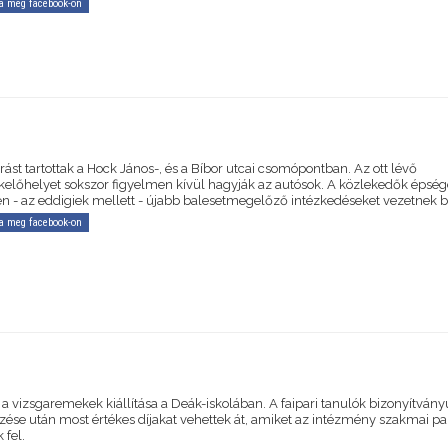
a meg facebook-on
rást tartottak a Hock János-, és a Bíbor utcai csomópontban. Az ott lévő
kelőhelyet sokszor figyelmen kívül hagyják az autósok. A közlekedők épsé
n - az eddigiek mellett - újabb balesetmegelőző intézkedéseket vezetnek b
a meg facebook-on
 a vizsgaremekek kiállítása a Deák-iskolában. A faipari tanulók bizonyítván
ése után most értékes díjakat vehettek át, amiket az intézmény szakmai pa
 fel.