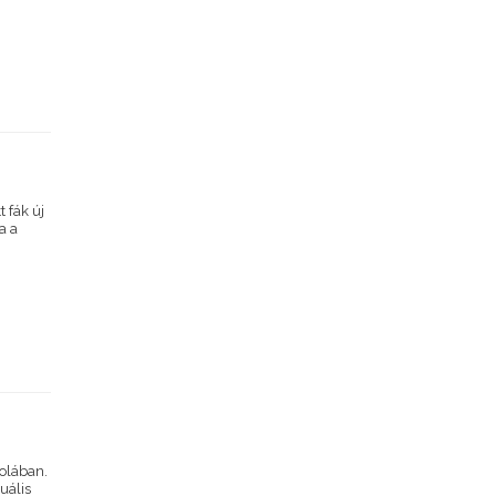
t fák új
a a
kolában.
uális