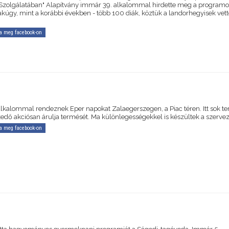
Szolgálatában" Alapítvány immár 39. alkalommal hirdette meg a programo
sakúgy, mint a korábbi években - több 100 diák, köztük a landorhegyisek vet
a meg facebook-on
alkalommal rendeznek Eper napokat Zalaegerszegen, a Piac téren. Itt sok t
kedő akciósan árulja termését. Ma különlegességekkel is készültek a szerve
a meg facebook-on