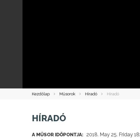
Kezdőlap
Műsorok
Híradó
Híradó
HÍRADÓ
2018. May 25. Friday 18
A MŰSOR IDŐPONTJA: