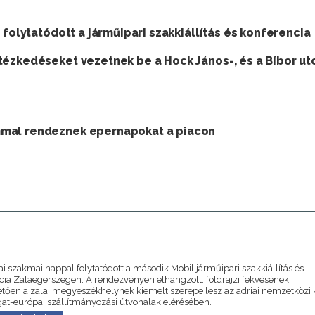
 folytatódott a járműipari szakkiállítás és konferencia
tézkedéseket vezetnek be a Hock János-, és a Bíbor ut
mmal rendeznek epernapokat a piacon
A
ai szakmai nappal folytatódott a második Mobil járműipari szakkiállítás és
cia Zalaegerszegen. A rendezvényen elhangzott: földrajzi fekvésének
tően a zalai megyeszékhelynek kiemelt szerepe lesz az adriai nemzetközi 
gat-európai szállítmányozási útvonalak elérésében.