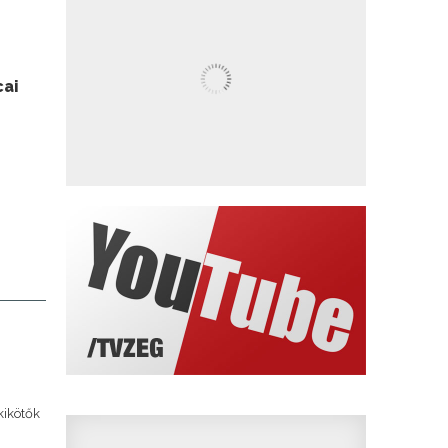
cai
kikötők