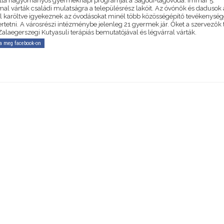
tta hagyományos gyermeknapi programját a Ságodi-tagóvoda. Immár 5.
al várták családi mulatságra a településrész lakóit. Az óvónők és dadusok 
l karöltve igyekeznek az óvodásokat minél több közösségépítő tevékenység
tetni. A városrészi intézménybe jelenleg 21 gyermek jár. Őket a szervezők
Zalaegerszegi Kutyasuli terápiás bemutatójával és légvárral várták.
a meg facebook-on