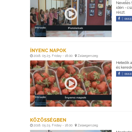
Nevelés 
idén - c
részt.
ossz
ÍNYENC NAPOK
2018. 05 25. Friday - 18:00
Zalaegerszeg
Hetedik 
és keres
ossz
KÖZÖSSÉGBEN
2018. 05 25. Friday - 18:00
Zalaegerszeg