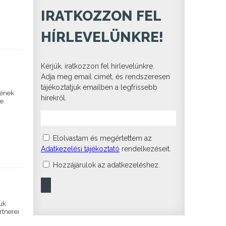
IRATKOZZON FEL
HÍRLEVELÜNKRE!
Kérjük, iratkozzon fel hírlevelünkre.
Adja meg email címét, és rendszeresen
tájékoztatjuk emailben a legfrissebb
gének
hírekről.
e.
Elolvastam és megértettem az
Adatkezelési tájékoztató
rendelkezéseit.
Hozzájárulok az adatkezeléshez.
yuk
rtnerei