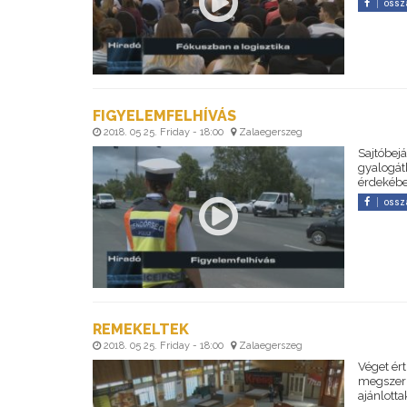
ossz
FIGYELEMFELHÍVÁS
2018. 05 25. Friday - 18:00
Zalaegerszeg
Sajtóbejá
gyalogát
érdekébe
ossz
REMEKELTEK
2018. 05 25. Friday - 18:00
Zalaegerszeg
Véget ért
megszerz
ajánlottak