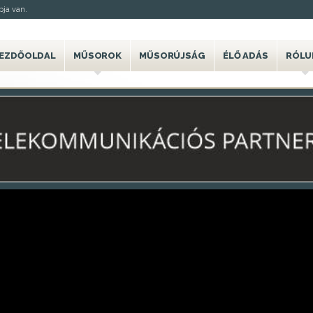
ja van.
EZDŐOLDAL
MŰSOROK
MŰSORÚJSÁG
ÉLŐ ADÁS
RÓLU