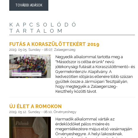
TOVÁBBI ADÁSOK
KAPCSOLÓDÓ
TARTALOM
FUTÁS A KORASZÜLÖTTEKÉRT 2019
2019. 05 05. Sunday - 08:07, Zalaegerszeg
Negyedik alkalommal tartotta meg a
"Másodszor is célba érünk" nevű
jótékonysági futását a Koraszülöttmentő- és
Gyermekintenzív Alapítvány. A
kedvezőtlen időjárás ellenére több százan
gyűltek össze a Járműipari Tesztpályán,
hogy megtegyék a Zalaegerszeg-
Keszthely közötti távot.
ÚJ ÉLET A ROMOKON
2019. 05 12. Sunday - 08:10, Örvényeshegy
Harmadik alkalommal várták az
érdeklődőket pálos misére és
megemlékezésre május első vasárnapján
Örvényeshegyre. A helyi lakosoknak,