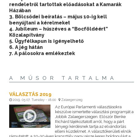
rendeletről tartottak előadásokat a Kamarák
Házában
3. Bölcsődei beíratás – május 10-ig kell
benyújtani a kérelmeket
4. Jubileum – húszéves a “Bocföldéért”
Közalapítvány
5. Ügyfélkapun is igényelhető
6. A jég hátán
7. A pálosokra emlékeztek
A MŰSOR TARTALMA
VÁLASZTÁS 2019
2019. 05 07. Tuesday - 18:00
Zalaegerszeg
Az Európai Parlamenti választásokra
készülve ismertette választási programját a
Jobbik Zalaegerszegen. Először Benke
Richárd tájékoztatott arról, hogy a párt
lényegi kérdésnek tartja az elvándorlás
elleni küzdelmet. A választókerületi elnök
rámutatott: a 20-30 éves korosztály nagy része keres boldogulást a