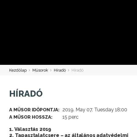
Kezdőlap
Műsorok
Híradó
Híradó
HÍRADÓ
2019. May 07. Tuesday 18:00
A MŰSOR IDŐPONTJA:
15 perc
A MŰSOR HOSSZA:
1. Választás 2019
2. Tapasztalatcsere – az általános adatvédelmi