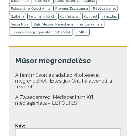
pálos mise
Pálos rend
Pálos Resort Vendégház
Potocskáné Kőrösi Anita
Prenner Zsuzsanna
Révész Lehel
Szibéria
tartományfőnök
ügyfalkapu
ügyvéd
választás
Varga Nóra
Zala Megyei Kereskedelmi és Iparkamara
Zalaegerszegi Egyesített Bölcsődék
ZMKIK
Műsor megrendelése
A fenti műsort az adatlap kitöltésével
megrendelheti. Értesítjük Önt, ha átveheti a
felvételt.
A Zalaegerszegi Médiacentrum Kft.
médiaajánlata –
LETÖLTÉS
Név: