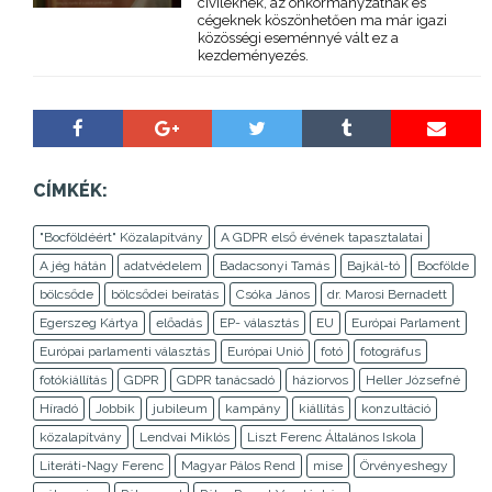
civileknek, az önkormányzatnak és
cégeknek köszönhetően ma már igazi
közösségi eseménnyé vált ez a
kezdeményezés.
CÍMKÉK:
"Bocföldéért" Közalapítvány
A GDPR első évének tapasztalatai
A jég hátán
adatvédelem
Badacsonyi Tamás
Bajkál-tó
Bocfölde
bölcsőde
bölcsődei beíratás
Csóka János
dr. Marosi Bernadett
Egerszeg Kártya
előadás
EP- választás
EU
Európai Parlament
Európai parlamenti választás
Európai Unió
fotó
fotográfus
fotókiállítás
GDPR
GDPR tanácsadó
háziorvos
Heller Józsefné
Híradó
Jobbik
jubileum
kampány
kiállítás
konzultáció
közalapítvány
Lendvai Miklós
Liszt Ferenc Általános Iskola
Literáti-Nagy Ferenc
Magyar Pálos Rend
mise
Örvényeshegy