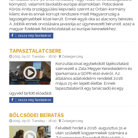
környező, valamint távolabbi európai államokban. Potocskáné
Kőrösi Anita országgyűlési képviselő szerint az Orbán-kormány
kilenc éve és annak korrupt rendszere miatt Magyarország a
legszegényebbek közé került. Ennek egyik oka az alacsony bérezés.
A Jobbik ennek orvoslására javasolja az úgynevezett béruniót, azaz a
magyar fizetések felzárkóztatását az európai keresetekhez.
ossza meg facebook-on
TAPASZTALATCSERE
2019. 05 07. Tuesday - 18:00
Zalaegerszeg
Konzultációval egybekötött tájékoztatást
szervezett a Zala Megyei Kereskedelmi és
Iparkamara a GDPR első évéről. Az
általános adatvédelmi rendelet 2018.
május 25-én lépett életbe. Ennek
tapasztalatairól egy tanácsadó és egy
ügyvéd tartott előadást.
ossza meg facebook-on
BÖLCSŐDEI BEÍRATÁS
2019. 05 07. Tuesday - 18:00
Zalaegerszeg
Felvételt hirdet a 2016. augusztus 31-e
után született kisgyermekek számára a
Zalaegerszegi Egyesített Bölcsődék a