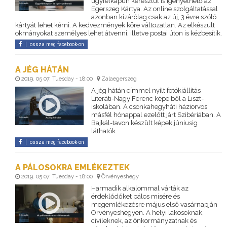
ügyfélkapun keresztül is igényelhető az
Egerszeg Kártya. Az online szolgáltatással
azonban kizárólag csak az új, 3 évre szóló
kártyát lehet kérni. A kedvezmények köre változatlan. Az elkészült
okmányokat személyes lehet átvenni, illetve postai úton is kézbesítik.
ossza meg facebook-on
A JÉG HÁTÁN
2019. 05 07. Tuesday - 18:00
Zalaegerszeg
A jég hátán címmel nyílt fotókiállítás
Literáti-Nagy Ferenc képeiből a Liszt-
iskolában. A csonkahegyháti háziorvos
másfél hónappal ezelőtt járt Szibériában. A
Bajkál-tavon készült képek júniusig
láthatók.
ossza meg facebook-on
A PÁLOSOKRA EMLÉKEZTEK
2019. 05 07. Tuesday - 18:00
Örvényeshegy
Harmadik alkalommal várták az
érdeklődőket pálos misére és
megemlékezésre május első vasárnapján
Örvényeshegyen. A helyi lakosoknak,
civileknek, az önkormányzatnak és