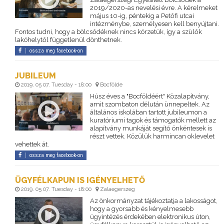
2019/2020-as nevelési évre. A kérelmeket
május 10-ig, péntekig a Petőfi utcai
intézménybe, személyesen kell benyújtani.
Fontos tudni, hogy a bölcsődéknek nincs körzetük, így a szülők
lakóhelytől függetlenül dönthetnek.
ossza meg facebook-on
JUBILEUM
2019. 05 07. Tuesday - 18:00
Bocfölde
Húsz éves a "Bocföldéért" Közalapítvány,
amit szombaton délután ünnepeltek. Az
általános iskolában tartott jubileumon a
kuratóriumi tagok és támogatók mellett az
alapítvány munkáját segítő önkéntesek is
részt vettek. Közülük harmincan oklevelet
vehettek át.
ossza meg facebook-on
ÜGYFÉLKAPUN IS IGÉNYELHETŐ
2019. 05 07. Tuesday - 18:00
Zalaegerszeg
Az önkormányzat tájékoztatja a lakosságot,
hogy a gyorsabb és kényelmesebb
ügyintézés érdekében elektronikus úton,