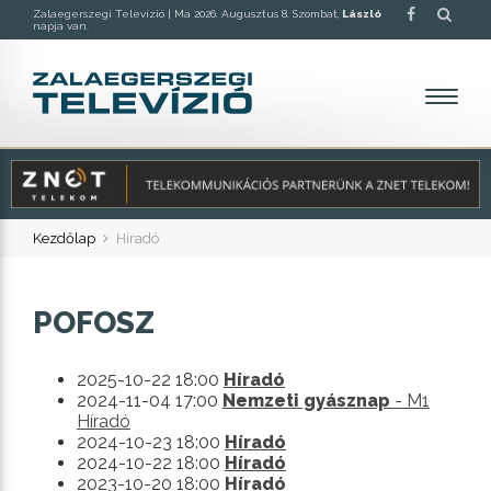
Zalaegerszegi Televízió |
Ma 2026. Augusztus 8. Szombat,
László
napja van.
Kezdőlap
Híradó
POFOSZ
2025-10-22 18:00
Híradó
2024-11-04 17:00
Nemzeti gyásznap
- M1
Híradó
2024-10-23 18:00
Híradó
2024-10-22 18:00
Híradó
2023-10-20 18:00
Híradó