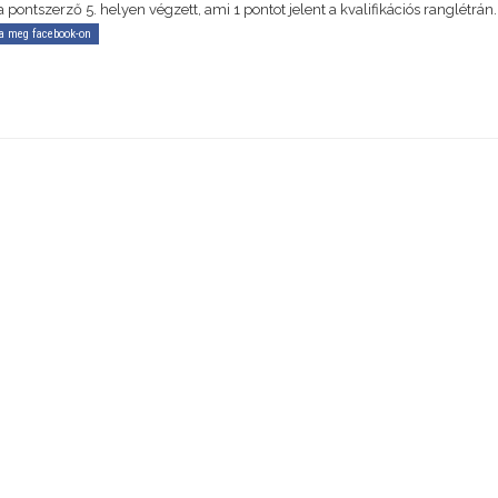
a pontszerző 5. helyen végzett, ami 1 pontot jelent a kvalifikációs ranglétrán.
a meg facebook-on