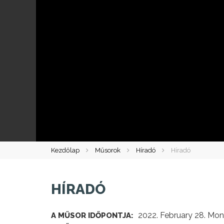
Kezdőlap
Műsorok
Híradó
Híradó
HÍRADÓ
2022. February 28. Mon
A MŰSOR IDŐPONTJA: