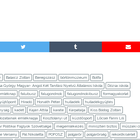
y
Balaicz Zoltán
Beregszász
börtönmúzeum
Botfa
a György Magyar- Angol Két Tanítási Nyelvű Általános Iskola
Dózsa iskola
emléknap
falubusz
falugondnok
falugondnokibusz
formagyakorlat
yűjtőpont
Híradó
Horváth Péter
hulladék
hulladékgyűjtés
nyság
kadét
Kajári Attila
karate
Kárpátalja
Kiss Bódog Zoltán
zatainak emléknapja
Kosztolányi út
küzdősport
Lőcsei Fanni Lili
 Politikai Foglyok Szövetsége
megemlékezés
miniszteri biztos
műszaki c
te Verseny
Pál Nikoletta
POFOSZ
polgárőr
polgárőrség
rekordkísérlet