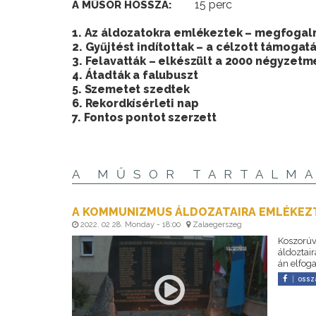
15 perc
A MŰSOR HOSSZA:
1. Az áldozatokra emlékeztek – megfogal
2. Gyűjtést indítottak – a célzott támogat
3. Felavatták – elkészült a 2000 négyzet
4. Átadták a falubuszt
5. Szemetet szedtek
6. Rekordkísérleti nap
7. Fontos pontot szerzett
A MŰSOR TARTALM
A KOMMUNIZMUS ÁLDOZATAIRA EMLÉKEZ
2022. 02 28. Monday - 18:00
Zalaegerszeg
Koszorúv
áldoztai
án elfog
ossz