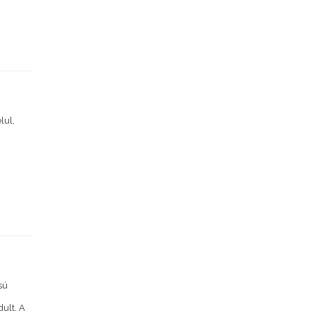
lul,
sú
ult. A