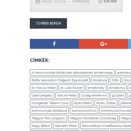
2022. 03 01. - Tuesday
10:00
TOVÁBBI ADÁSOK
CÍMKÉK:
A kommunista diktatúrák áldozatainak emléknapja
adomán
Botfa Városrészi Polgárőr Egyesület
diktatúra
Dötk
Dózs
dr. Kocsis Máté
dr. Ládi Eszter
emlékhely
emlékmű
Gaal Gergely
Gecse Péter
Gulág emlékmű
gyűjtés
g
Hungarian Tatami Coup
Illyés Palkó
Illyés Zoltán
jótéko
kommunista diktatúra
kommunizmus
kommunizmus áldo
Magyar Falu program
Magyar Kézilabda Szövetség
Magyar
Nagy Bálint
Németh Péter
Nemzetközi Kvalifikációs Kara