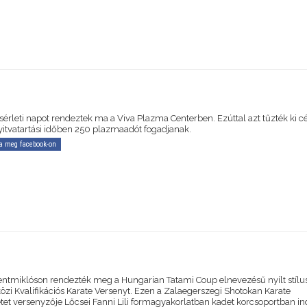
érleti napot rendeztek ma a Viva Plazma Centerben. Ezúttal azt tűzték ki cé
yitvatartási időben 250 plazmaadót fogadjanak.
a meg facebook-on
entmiklóson rendezték meg a Hungarian Tatami Coup elnevezésű nyílt stílu
zi Kvalifikációs Karate Versenyt. Ezen a Zalaegerszegi Shotokan Karate
tet versenyzője Lőcsei Fanni Lili formagyakorlatban kadet korcsoportban ind