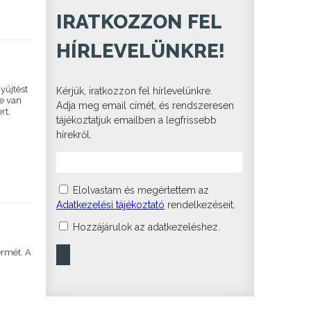
IRATKOZZON FEL
HÍRLEVELÜNKRE!
yűjtést
Kérjük, iratkozzon fel hírlevelünkre.
e van
Adja meg email címét, és rendszeresen
rt,
tájékoztatjuk emailben a legfrissebb
hírekről.
Elolvastam és megértettem az
Adatkezelési tájékoztató
rendelkezéseit.
Hozzájárulok az adatkezeléshez.
ermét. A