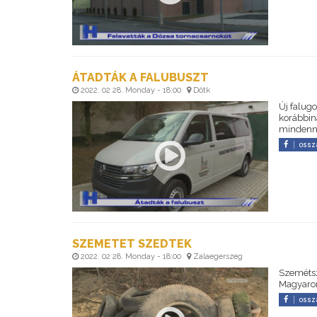
ÁTADTÁK A FALUBUSZT
2022. 02 28. Monday - 18:00
Dötk
Új falug
korábbin
mindenna
ossz
SZEMETET SZEDTEK
2022. 02 28. Monday - 18:00
Zalaegerszeg
Szemétsz
Magyaror
ossz