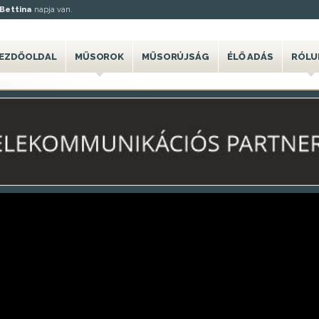
Bettina
napja van.
EZDŐOLDAL
MŰSOROK
MŰSORÚJSÁG
ÉLŐ ADÁS
RÓLU