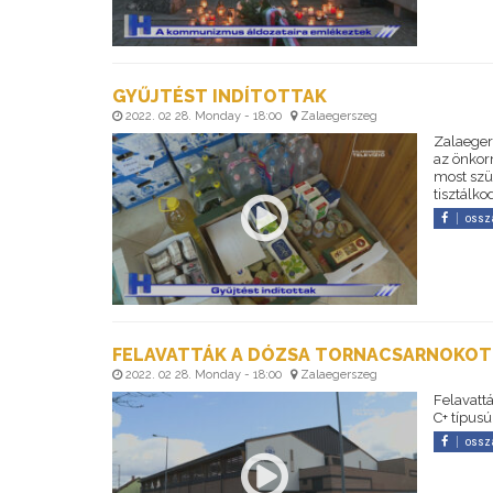
GYŰJTÉST INDÍTOTTAK
2022. 02 28. Monday - 18:00
Zalaegerszeg
Zalaegers
az önkor
most szü
tisztálko
ossz
FELAVATTÁK A DÓZSA TORNACSARNOKOT
2022. 02 28. Monday - 18:00
Zalaegerszeg
Felavatt
C+ típusú
ossz