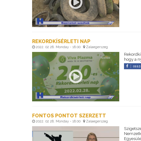
REKORDKÍSÉRLETI NAP
2022. 02 28. Monday - 18:00
Zalaegerszeg
Rekordkís
hogy a n
ossz
FONTOS PONTOT SZERZETT
2022. 02 28. Monday - 18:00
Zalaegerszeg
Szigetsz
Nemzetkö
Egyesüle