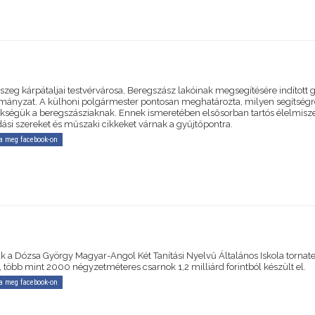
zeg kárpátaljai testvérvárosa, Beregszász lakóinak megsegítésére indított g
mányzat. A külhoni polgármester pontosan meghatározta, milyen segítségr
kségük a beregszásziaknak. Ennek ismeretében elsősorban tartós élelmisze
dási szereket és műszaki cikkeket várnak a gyűjtőpontra.
a meg facebook-on
ák a Dózsa György Magyar-Angol Két Tanítási Nyelvű Általános Iskola tornat
, több mint 2000 négyzetméteres csarnok 1,2 milliárd forintból készült el.
a meg facebook-on