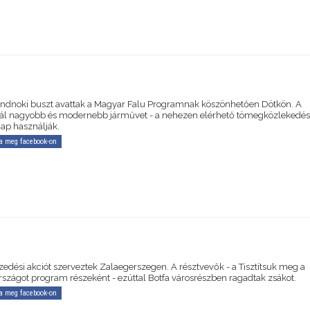
ondnoki buszt avattak a Magyar Falu Programnak köszönhetően Dötkön. A
ál nagyobb és modernebb járművet - a nehezen elérhető tömegközlekedés 
p használják.
a meg facebook-on
edési akciót szerveztek Zalaegerszegen. A résztvevők - a Tisztítsuk meg a
szágot program részeként - ezúttal Botfa városrészben ragadtak zsákot.
a meg facebook-on