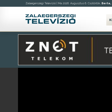
Zalaegerszegi Televízió |
Ma 2026. Augusztus 6. Csütörtök,
Berta, 
K