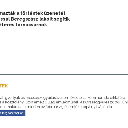
mazták a történtek üzenetét
ással Beregszász lakóit segítik
méteres tornacsarnok
A
TEK
al, gyertyák és mécsesek gyújtásával emlékeztek a kommunista diktatúra
ra a Kosztolányi úton emelt Gulág emlékműnél. Az Országgyűlés 2000. júni
adott határozata minden év február 25-ét emléknappá nyilvánította.
a meg facebook-on