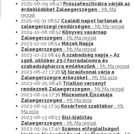
2025-06-09 08:47
Prószafesztiválra várják az
érdeklődőket Zalaegerszegen
- M1 Ma
reggel
2025-05-31 08:52
Családi napot tartanak a
zalaegerszegi rendőrségen
- M1 Ma reggel
2024-10-06 08:52
Könyves vasárnap
Zalaegerszegen
- M1 Ma reggel
2023-12-02 08:54
Mézek Napja
Zalaegerszegen
- M1 Ma reggel
2023-10-23 08:49
A szabadság napja – Az
1956. október 23-i forradalomra és
szabadságharcra emlékezünk
- M1 Ma reggel
2023-06-27 17:36
Új túraútvonal várja a
Zalaegerszegre érkezőket
- M1 Ma este
2023-06-25 08:46
Triatlon versenyt
rendeznek Zalaegerszegen
- M1 Ma reggel
2023-06-24 17:36
Múzeumok Éjszakája
Zalaegerszegen
- M1 Ma este
2023-06-19 17:39
Kosárfonó szaktábor
- M1
Ma este
2023-06-13 08:53
Sisi-kiállítás
Zalaegerszegen
- M1 Ma reggel
2023-05-29 17:40
Számos elfoglaltságot