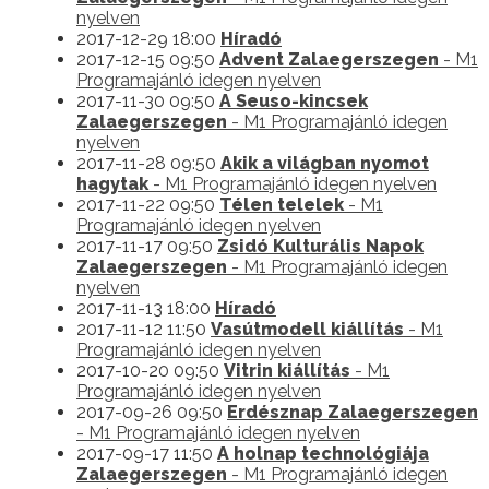
nyelven
2017-12-29 18:00
Híradó
2017-12-15 09:50
Advent Zalaegerszegen
- M1
Programajánló idegen nyelven
2017-11-30 09:50
A Seuso-kincsek
Zalaegerszegen
- M1 Programajánló idegen
nyelven
2017-11-28 09:50
Akik a világban nyomot
hagytak
- M1 Programajánló idegen nyelven
2017-11-22 09:50
Télen telelek
- M1
Programajánló idegen nyelven
2017-11-17 09:50
Zsidó Kulturális Napok
Zalaegerszegen
- M1 Programajánló idegen
nyelven
2017-11-13 18:00
Híradó
2017-11-12 11:50
Vasútmodell kiállítás
- M1
Programajánló idegen nyelven
2017-10-20 09:50
Vitrin kiállítás
- M1
Programajánló idegen nyelven
2017-09-26 09:50
Erdésznap Zalaegerszegen
- M1 Programajánló idegen nyelven
2017-09-17 11:50
A holnap technológiája
Zalaegerszegen
- M1 Programajánló idegen