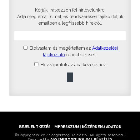
Kérjük, iratkozzon fel hírlevelünkre.
Adja meg email címét, és rendszeresen tájékoztatjuk
emailben a legfrissebb hírekről.
Elolvastam és megértettem az
Adatkezelési
tájékoztató
rendelkezéseit.
Hozzájárulok az adatkezeléshez.
BEJELENTKEZÉS
|
IMPRESSZUM
|
KÖZÉRDEKŰ ADATOK
© Copyright 2026 Zalaegerszegi Televízió | All Rights Reserved. |
Designed by
ASSEMBLY WEBOLDAL KÉSZÍTÉS