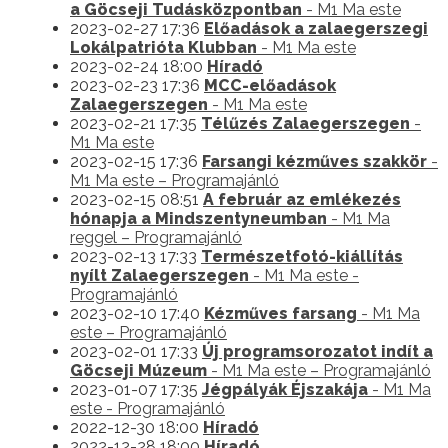
a Göcseji Tudásközpontban
- M1 Ma este
2023-02-27 17:36
Előadások a zalaegerszegi
Lokálpatrióta Klubban
- M1 Ma este
2023-02-24 18:00
Híradó
2023-02-23 17:36
MCC-előadások
Zalaegerszegen
- M1 Ma este
2023-02-21 17:35
Télűzés Zalaegerszegen
-
M1 Ma este
2023-02-15 17:36
Farsangi kézműves szakkör
-
M1 Ma este – Programajánló
2023-02-15 08:51
A február az emlékezés
hónapja a Mindszentyneumban
- M1 Ma
reggel – Programajánló
2023-02-13 17:33
Természetfotó-kiállítás
nyílt Zalaegerszegen
- M1 Ma este -
Programajánló
2023-02-10 17:40
Kézműves farsang
- M1 Ma
este – Programajánló
2023-02-01 17:33
Új programsorozatot indít a
Göcseji Múzeum
- M1 Ma este – Programajánló
2023-01-07 17:35
Jégpályák Éjszakája
- M1 Ma
este - Programajánló
2022-12-30 18:00
Híradó
2022-12-28 18:00
Híradó