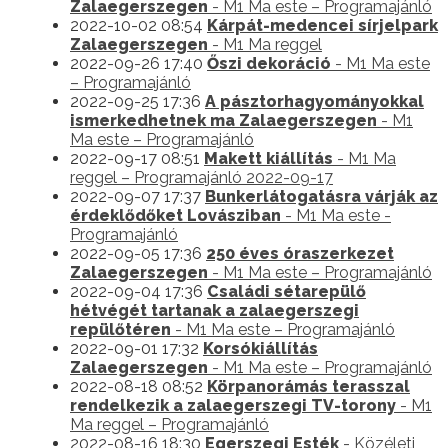
Zalaegerszegen
- M1 Ma este – Programajánló
2022-10-02 08:54
Kárpát-medencei sírjelpark
Zalaegerszegen
- M1 Ma reggel
2022-09-26 17:40
Őszi dekoráció
- M1 Ma este
– Programajánló
2022-09-25 17:36
A pásztorhagyományokkal
ismerkedhetnek ma Zalaegerszegen
- M1
Ma este – Programajánló
2022-09-17 08:51
Makett kiállítás
- M1 Ma
reggel – Programajánló 2022-09-17
2022-09-07 17:37
Bunkerlátogatásra várják az
érdeklődőket Lovásziban
- M1 Ma este -
Programajánló
2022-09-05 17:36
250 éves óraszerkezet
Zalaegerszegen
- M1 Ma este – Programajánló
2022-09-04 17:36
Családi sétarepülő
hétvégét tartanak a zalaegerszegi
repülőtéren
- M1 Ma este – Programajánló
2022-09-01 17:32
Korsókiállítás
Zalaegerszegen
- M1 Ma este – Programajánló
2022-08-18 08:52
Körpanorámás terasszal
rendelkezik a zalaegerszegi TV-torony
- M1
Ma reggel – Programajánló
2022-08-16 18:30
Egerszegi Esték
- Közéleti