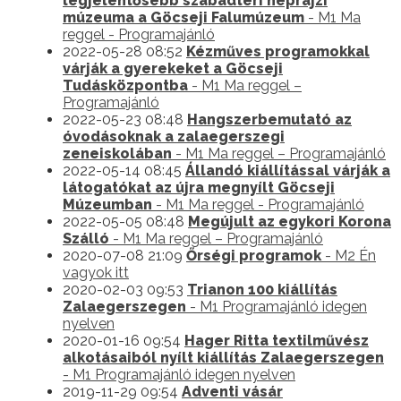
legjelentősebb szabadtéri néprajzi
múzeuma a Göcseji Falumúzeum
- M1 Ma
reggel - Programajánló
2022-05-28 08:52
Kézműves programokkal
várják a gyerekeket a Göcseji
Tudásközpontba
- M1 Ma reggel –
Programajánló
2022-05-23 08:48
Hangszerbemutató az
óvodásoknak a zalaegerszegi
zeneiskolában
- M1 Ma reggel – Programajánló
2022-05-14 08:45
Állandó kiállítással várják a
látogatókat az újra megnyílt Göcseji
Múzeumban
- M1 Ma reggel - Programajánló
2022-05-05 08:48
Megújult az egykori Korona
Szálló
- M1 Ma reggel – Programajánló
2020-07-08 21:09
Őrségi programok
- M2 Én
vagyok itt
2020-02-03 09:53
Trianon 100 kiállítás
Zalaegerszegen
- M1 Programajánló idegen
nyelven
2020-01-16 09:54
Hager Ritta textilművész
alkotásaiból nyílt kiállítás Zalaegerszegen
- M1 Programajánló idegen nyelven
2019-11-29 09:54
Adventi vásár