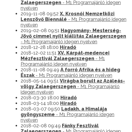
Zalaegerszegen
- M1 Programajánló idegen
nyelven
2019-11-08 09:52
X. Krosnói Nemzetközi
Lenszövő Biennálé
- M1 Programajánló idegen
nyelven
2019-02-08 09:51
Hagyomány- Mesterség-
Jövő címmel nyílt kiállítás Zalaegerszegen
- M1 Programajánló idegen nyelven
2018-12-28 18:00
Híradó
2018-12-02 11:51
XV. Kárpát-medencei
Mézfesztivál Zalaegerszegen
- M1
Programajánló idegen nyelven
2018-11-08 09:49
A forró Afrika és a hideg
Észak
- M1 Programajánló idegen nyelven
2018-05-14 09:51
Virágba borult az Azáleás-
völgy Zalaegerszegen
- M1 Programajánló
idegen nyelven
2018-03-30 18:00
Híradó
2018-03-14 18:00
Híradó
2018-03-07 09:50
Ladakh, a Himalája
gyöngyszeme
- M1 Programajánló idegen
nyelven
2018-02-08 09:49
Fánky Fesztivál
Zalaegerszegen
- M1 Programajánló idegen