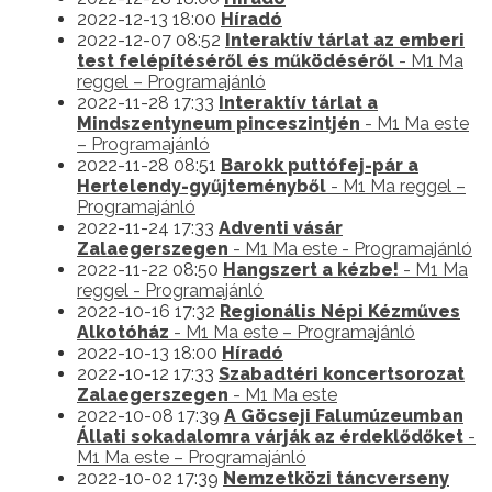
2022-12-13 18:00
Híradó
2022-12-07 08:52
Interaktív tárlat az emberi
test felépítéséről és működéséről
- M1 Ma
reggel – Programajánló
2022-11-28 17:33
Interaktív tárlat a
Mindszentyneum pinceszintjén
- M1 Ma este
– Programajánló
2022-11-28 08:51
Barokk puttófej-pár a
Hertelendy-gyűjteményből
- M1 Ma reggel –
Programajánló
2022-11-24 17:33
Adventi vásár
Zalaegerszegen
- M1 Ma este - Programajánló
2022-11-22 08:50
Hangszert a kézbe!
- M1 Ma
reggel - Programajánló
2022-10-16 17:32
Regionális Népi Kézműves
Alkotóház
- M1 Ma este – Programajánló
2022-10-13 18:00
Híradó
2022-10-12 17:33
Szabadtéri koncertsorozat
Zalaegerszegen
- M1 Ma este
2022-10-08 17:39
A Göcseji Falumúzeumban
Állati sokadalomra várják az érdeklődőket
-
M1 Ma este – Programajánló
2022-10-02 17:39
Nemzetközi táncverseny