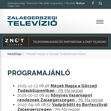
Zalaegerszegi Televízió |
Ma 2026. Augusztus 7. Péntek,
Ibolya
napja van.
Kezdőlap
Mézek Napja a Göcseji Tudásközpontban
PROGRAMAJÁNLÓ
2025-12-13 08:48
Mézek Napja a Göcseji
Tudásközpontban
- M1 Ma reggel
2025-10-12 08:49
Könyves Vasárnapot
rendeznek Zalaegerszegen
- M1 Ma reggel
2025-09-06 08:52
Vadpörkölt és Borfesztivál
Zalaegerszegen
- M1 Ma reggel