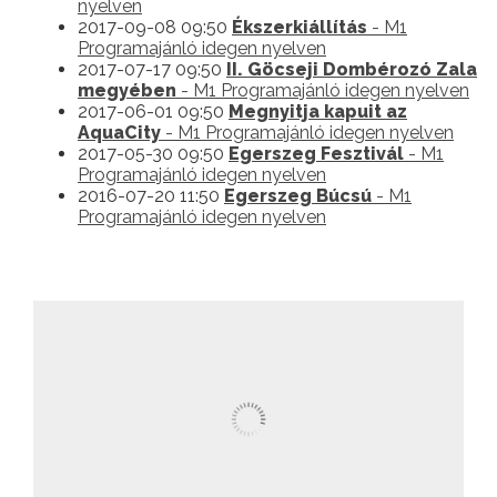
nyelven
2017-09-08 09:50
Ékszerkiállítás
- M1
Programajánló idegen nyelven
2017-07-17 09:50
II. Göcseji Dombérozó Zala
megyében
- M1 Programajánló idegen nyelven
2017-06-01 09:50
Megnyitja kapuit az
AquaCity
- M1 Programajánló idegen nyelven
2017-05-30 09:50
Egerszeg Fesztivál
- M1
Programajánló idegen nyelven
2016-07-20 11:50
Egerszeg Búcsú
- M1
Programajánló idegen nyelven