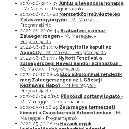
2022-06-30 17:33
Június a levendula hónapja
- M1 Ma este - Programajánló
2022-06-27 17:40
Nemzetközi művésztelep
Zalaszentgyörgyön
- M1 Ma este –
Programajánló
2022-06-22 08:49
Szabadtéri színház
Zalaegerszegen
- M1 Ma reggel -
Programajánló
2022-06-18 17:40
Megnyitotta kapuit az
AquaCity
- M1 Ma este – Programajánló
2022-06-16 17:33
Nyitott Fesztivál a
zalaegerszegi Hevesi Sándor Színházban
-
M1 Ma este - Programajánló
2022-06-10 08:49
Első alkalommal rendezik
meg Zalaegerszegen az I. Göcseji
Kézműves Napot
- M1 Ma reggel -
Programajánló
2022-06-04 08:50
Pünkösdi portanyitogató
-
M1 Ma reggel – Programajánló
2022-05-31 08:49
Zala megye természeti
kincsei a Csácsbozsoki Arborétumban
- M1
Ma reggel - Programajánló
2022-05-30 08:49
Hazánk egyik