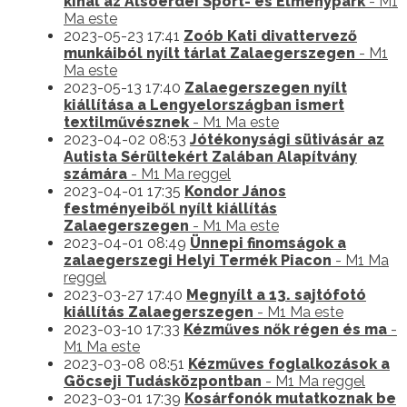
kínál az Alsóerdei Sport- és Élménypark
- M1
Ma este
2023-05-23 17:41
Zoób Kati divattervező
munkáiból nyílt tárlat Zalaegerszegen
- M1
Ma este
2023-05-13 17:40
Zalaegerszegen nyílt
kiállítása a Lengyelországban ismert
textilművésznek
- M1 Ma este
2023-04-02 08:53
Jótékonysági sütivásár az
Autista Sérültekért Zalában Alapítvány
számára
- M1 Ma reggel
2023-04-01 17:35
Kondor János
festményeiből nyílt kiállítás
Zalaegerszegen
- M1 Ma este
2023-04-01 08:49
Ünnepi finomságok a
zalaegerszegi Helyi Termék Piacon
- M1 Ma
reggel
2023-03-27 17:40
Megnyílt a 13. sajtófotó
kiállítás Zalaegerszegen
- M1 Ma este
2023-03-10 17:33
Kézműves nők régen és ma
-
M1 Ma este
2023-03-08 08:51
Kézműves foglalkozások a
Göcseji Tudásközpontban
- M1 Ma reggel
2023-03-01 17:39
Kosárfonók mutatkoznak be