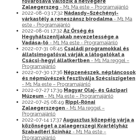
fővárosává változik a hétvégére
Zalaegerszeg
- M1 Ma este – Programajánló
2022-08-03 17:32
Nádasdy–Széchényi-
várkastély a reneszánsz birodalma
- M1 Ma
este - Programajánló
2022-08-01 17:32
Az Őrség és
Hegyhátszentjakab nevezetessége a
Vadása-tó
- M1 Ma este - Programajánló
2022-07-31 08:45
Családi programokkal és
állatsimogatóval várják a látogatókat a
Csácsi-hegyi állatkertben
- M1 Ma reggel –
Programajánló
2022-07-30 17:36
Népzenészek, néptáncosok
és népművészek fesztiválja Szécsiszigeten
- M1 Ma este – Programajánló
2022-07-27 17:39
Magyar Olaj- és Gázipari
Múzeum
- M1 Ma este – Programajánló
2022-07-25 08:49
Rippl-Rónai
Zalaegerszegen
- M1 Ma reggel –
Programajánló
2022-07-14 17:37
Augusztus közepéig várja a
közönséget a zalaegerszegi Kvártélyház
Szabadtéri Színház
- M1 Ma este –
Programajánló