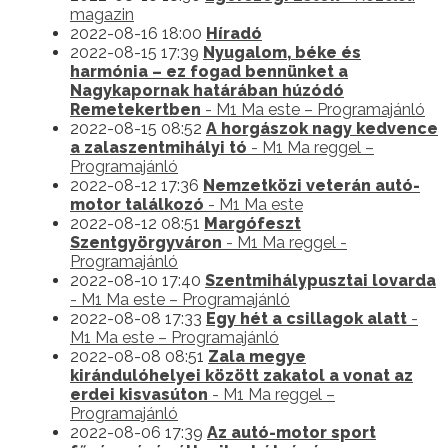
magazin
2022-08-16 18:00
Híradó
2022-08-15 17:39
Nyugalom, béke és
harmónia – ez fogad bennünket a
Nagykapornak határában húzódó
Remetekertben
- M1 Ma este – Programajánló
2022-08-15 08:52
A horgászok nagy kedvence
a zalaszentmihályi tó
- M1 Ma reggel –
Programajánló
2022-08-12 17:36
Nemzetközi veterán autó-
motor találkozó
- M1 Ma este
2022-08-12 08:51
Margófeszt
Szentgyörgyváron
- M1 Ma reggel -
Programajánló
2022-08-10 17:40
Szentmihálypusztai lovarda
- M1 Ma este – Programajánló
2022-08-08 17:33
Egy hét a csillagok alatt
-
M1 Ma este – Programajánló
2022-08-08 08:51
Zala megye
kirándulóhelyei között zakatol a vonat az
erdei kisvasúton
- M1 Ma reggel –
Programajánló
2022-08-06 17:39
Az autó-motor sport