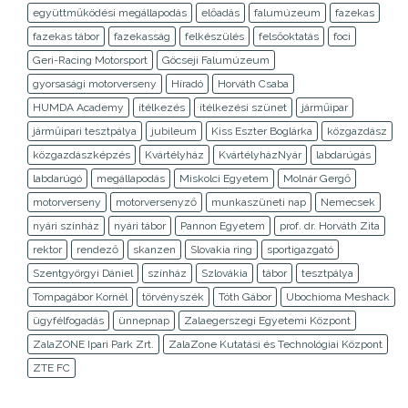
együttműködési megállapodás
előadás
falumúzeum
fazekas
fazekas tábor
fazekasság
felkészülés
felsőoktatás
foci
Geri-Racing Motorsport
Göcseji Falumúzeum
gyorsasági motorverseny
Híradó
Horváth Csaba
HUMDA Academy
ítélkezés
ítélkezési szünet
járműipar
járműipari tesztpálya
jubileum
Kiss Eszter Boglárka
közgazdász
közgazdászképzés
Kvártélyház
KvártélyházNyár
labdarúgás
labdarúgó
megállapodás
Miskolci Egyetem
Molnár Gergő
motorverseny
motorversenyző
munkaszüneti nap
Nemecsek
nyári színház
nyári tábor
Pannon Egyetem
prof. dr. Horváth Zita
rektor
rendező
skanzen
Slovakia ring
sportigazgató
Szentgyörgyi Dániel
színház
Szlovákia
tábor
tesztpálya
Tompagábor Kornél
törvényszék
Tóth Gábor
Ubochioma Meshack
ügyfélfogadás
ünnepnap
Zalaegerszegi Egyetemi Központ
ZalaZONE Ipari Park Zrt.
ZalaZone Kutatási és Technológiai Központ
ZTE FC