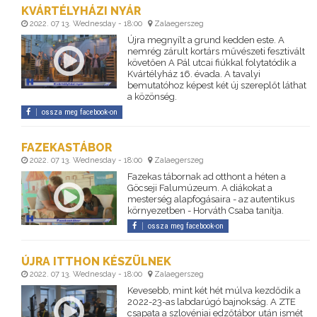
KVÁRTÉLYHÁZI NYÁR
2022. 07 13. Wednesday - 18:00
Zalaegerszeg
Újra megnyílt a grund kedden este. A
nemrég zárult kortárs művészeti fesztivált
követően A Pál utcai fiúkkal folytatódik a
Kvártélyház 16. évada. A tavalyi
bemutatóhoz képest két új szereplőt láthat
a közönség.
ossza meg facebook-on
FAZEKASTÁBOR
2022. 07 13. Wednesday - 18:00
Zalaegerszeg
Fazekas tábornak ad otthont a héten a
Göcseji Falumúzeum. A diákokat a
mesterség alapfogásaira - az autentikus
környezetben - Horváth Csaba tanítja.
ossza meg facebook-on
ÚJRA ITTHON KÉSZÜLNEK
2022. 07 13. Wednesday - 18:00
Zalaegerszeg
Kevesebb, mint két hét múlva kezdődik a
2022-23-as labdarúgó bajnokság. A ZTE
csapata a szlovéniai edzőtábor után ismét