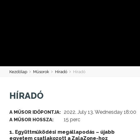
Kezdőlap
Műsorok
Híradó
Híradó
HÍRADÓ
2022. July 13. Wednesday 18:00
A MŰSOR IDŐPONTJA:
15 perc
A MŰSOR HOSSZA:
1. Együttműködési megállapodás – újabb
egyetem csatlakozott a ZalaZone-hoz