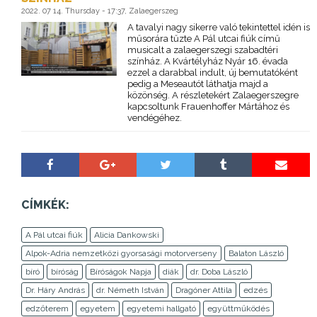
2022. 07 14. Thursday - 17:37, Zalaegerszeg
A tavalyi nagy sikerre való tekintettel idén is
műsorára tűzte A Pál utcai fiúk című
musicalt a zalaegerszegi szabadtéri
színház. A Kvártélyház Nyár 16. évada
ezzel a darabbal indult, új bemutatóként
pedig a Meseautót láthatja majd a
közönség. A részletekért Zalaegerszegre
kapcsoltunk Frauenhoffer Mártához és
vendégéhez.
CÍMKÉK:
A Pál utcai fiúk
Alicia Dankowski
Alpok-Adria nemzetközi gyorsasági motorverseny
Balaton László
bíró
bíróság
Bíróságok Napja
diák
dr. Doba László
Dr. Háry András
dr. Németh István
Dragóner Attila
edzés
edzőterem
egyetem
egyetemi hallgató
együttműködés