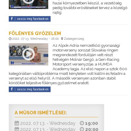
hazai környezetben készül, a vezetőség
pedig további erősítéseket tervez a közelgő
rajtig.
ossza meg facebook-on
FÖLÉNYES GYŐZELEM
2022. 07 13. Wednesday - 18:00
Zalaegerszeg
Az Alpok-Adria nemzetközi gyorsasági
motorverseny sorozat Slovakia ringen
megrendezett fordulóján vett részt
hétvégén Molnár Gergő, a Geri-Racing
Motorsport versenyzője, a HUMDA
Academy tagja. Az első napon a sztok 600
kategóriában váltóprobléma miatt kénytelen volt kiállni és feladni a
versenyt az első helyről. A második versenyen azonban stabil
köridőket teljesítve fölényes győzelmet aratott.
ossza meg facebook-on
A MŰSOR ISMÉTLÉSEI:
2022. 07 13. - Wednesday
19:00
2022. 07 13. - Wednesday
20:00