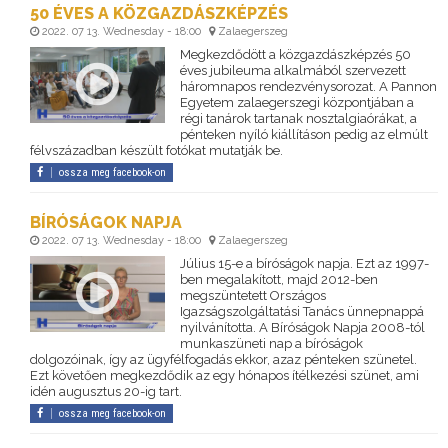
50 ÉVES A KÖZGAZDÁSZKÉPZÉS
2022. 07 13. Wednesday - 18:00
Zalaegerszeg
Megkezdődött a közgazdászképzés 50
éves jubileuma alkalmából szervezett
háromnapos rendezvénysorozat. A Pannon
Egyetem zalaegerszegi központjában a
régi tanárok tartanak nosztalgiaórákat, a
pénteken nyíló kiállításon pedig az elmúlt
félvszázadban készült fotókat mutatják be.
ossza meg facebook-on
BÍRÓSÁGOK NAPJA
2022. 07 13. Wednesday - 18:00
Zalaegerszeg
Július 15-e a bíróságok napja. Ezt az 1997-
ben megalakított, majd 2012-ben
megszüntetett Országos
Igazságszolgáltatási Tanács ünnepnappá
nyilvánította. A Bíróságok Napja 2008-tól
munkaszüneti nap a bíróságok
dolgozóinak, így az ügyfélfogadás ekkor, azaz pénteken szünetel.
Ezt követően megkezdődik az egy hónapos ítélkezési szünet, ami
idén augusztus 20-ig tart.
ossza meg facebook-on