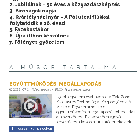
2. Jubilálnak – 50 éves a közgazdászképzés
3. Bíróságok napja
4. Kvártélyházi nyár – A Pál utcai fiúkkal
folytatódik a 16. évad
5. Fazekastábor
6. Újra itthon készülnek
7. Fölényes győzelem
A MŰSOR TARTALMA
EGYÜTTMŰKÖDÉSI MEGÁLLAPODÁS
2022. 07 13. Wednesday - 18:00
Zalaegerszeg
Újabb egyetem csatlakozott a ZalaZone
Kutatási és Technológiai Központjához. A
Miskolci Egyetemmel kötött
együttműködési megállapodásról ma írtak
alá szerződést. Ezt követően a jövő
terveiről és a közös munkáról értekeztek.
ossza meg facebook-on