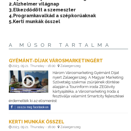
2.Alzheimer világnap
3.Elkezdődött a szemeszter
4.Programkavalkád a szépkorúaknak
5.Kerti munkák ősszel
A MŰSOR TARTALMA
GYÉMÁNT-DÍJAK VÁROSMARKETINGÉRT
2023. 09 21. Thursday - 18:00
Zalaegerszeg
Három Városmarketing Gyémánt Díjat
nyert Zalaegerszeg. A Magyar Marketing
Szövetség szakmai zsűrijének döntése
alapján a Tourinform iroda ZEGtivity
kártyajátéka, a Városmarketing Iroda 4
fesztiválja valamint Smartcity fejlesztései
érdemelték ki az elismerést
ossza meg facebook-on
KERTI MUNKÁK ŐSSZEL
2023. 09 21. Thursday - 18:00
Zalaegerszeg