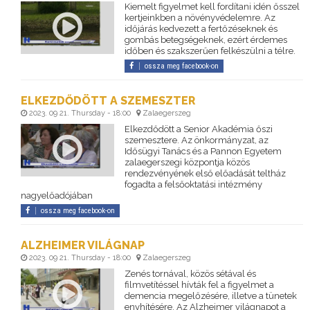
Kiemelt figyelmet kell fordítani idén ősszel
kertjeinkben a növényvédelemre. Az
időjárás kedvezett a fertőzéseknek és
gombás betegségeknek, ezért érdemes
időben és szakszerűen felkészülni a télre.
ossza meg facebook-on
ELKEZDŐDÖTT A SZEMESZTER
2023. 09 21. Thursday - 18:00
Zalaegerszeg
Elkezdődött a Senior Akadémia őszi
szemesztere. Az önkormányzat, az
Idősügyi Tanács és a Pannon Egyetem
zalaegerszegi központja közös
rendezvényének első előadását teltház
fogadta a felsőoktatási intézmény
nagyelőadójában
ossza meg facebook-on
ALZHEIMER VILÁGNAP
2023. 09 21. Thursday - 18:00
Zalaegerszeg
Zenés tornával, közös sétával és
filmvetítéssel hívták fel a figyelmet a
demencia megelőzésére, illetve a tünetek
enyhítésére. Az Alzheimer világnapot a