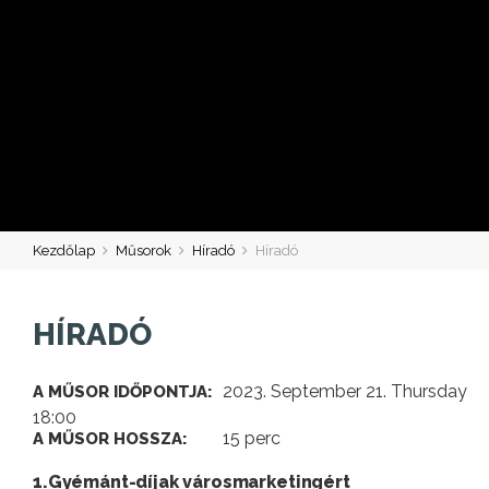
Kezdőlap
Műsorok
Híradó
Híradó
HÍRADÓ
2023. September 21. Thursday
A MŰSOR IDŐPONTJA:
18:00
15 perc
A MŰSOR HOSSZA:
1.Gyémánt-díjak városmarketingért