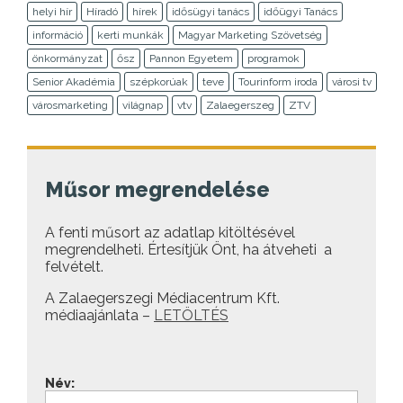
helyi hír
Híradó
hírek
idősügyi tanács
időügyi Tanács
információ
kerti munkák
Magyar Marketing Szövetség
önkormányzat
ősz
Pannon Egyetem
programok
Senior Akadémia
szépkorúak
teve
Tourinform iroda
városi tv
városmarketing
világnap
vtv
Zalaegerszeg
ZTV
Műsor megrendelése
A fenti műsort az adatlap kitöltésével
megrendelheti. Értesítjük Önt, ha átveheti a
felvételt.
A Zalaegerszegi Médiacentrum Kft.
médiaajánlata –
LETÖLTÉS
Név: