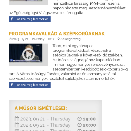
nemzetközi társaság 1994-ben, ezen a
napon hirdette meg. Kezdeményezésüket
az Egészségügyi Világszervezet támogatta.
ossza meg facebook-on
PROGRAMKAVALKÁD A SZÉPKORÚAKNAK
2023. 09 21. Thursday - 18:00
Zalaegerszeg
Több, mint egyhónapos
programkavalkáddal készülnek a
szépkorúaknak a következő időszakban.
Az idősek világnapjához kapcsolódóan
immár hagyományos rendezvénysorozat
szeptemberben kezdődött és október 26-ig
tart. A Városi Idősügyi Tanács, valamint az önkormányzat által
szervezett események részleteit sajtótájékoztatón ismertették.
ossza meg facebook-on
A MŰSOR ISMÉTLÉSEI:
2023. 09 21. - Thursday
19:00
2023. 09 21. - Thursday
20:00