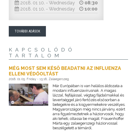
2018. 01 10. - Wednesday
08:30
2018. 01 10. - Wednesday
10:00
TOVÁBBI ADÁSOK
KAPCSOLÓDÓ
TARTALOM
MÉG MOST SEM KÉSŐ BEADATNI AZ INFLUENZA
ELLENI VÉDŐOLTÁST
2018. 01 05. Friday - 15:18, Zalaegerszeg
Már Európában is van halálos áldozata a
mostani influenzavírusnak. A magas
lázzal, fejfájással, végtag fájdalmakkal és
levertséggel járó fertőzés elsősorban a
betegekre és a kisgyermekekre veszélyes.
Magyarországon még nincs járvány, ezért
arra figyelmeztetnek a háziorvosok, hogy
aki teheti, oltassa be magát. Frauenhoffer
Márta egy zalaegerszegi háziorvossal
beszélgetett a témáról.