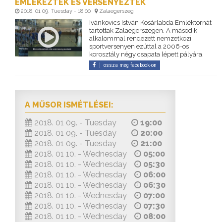
EMLÉKEZTEK ÉS VERSENYEZTEK
2018. 01 09. Tuesday - 18:00
Zalaegerszeg
Ivánkovics István Kosárlabda Emléktornát
tartottak Zalaegerszegen. A második
alkalommal rendezett nemzetközi
sportversenyen ezúttal a 2006-os
korosztály négy csapata lépett pályára.
ossza meg facebook-on
A MŰSOR ISMÉTLÉSEI:
2018. 01 09. - Tuesday
19:00
2018. 01 09. - Tuesday
20:00
2018. 01 09. - Tuesday
21:00
2018. 01 10. - Wednesday
05:00
2018. 01 10. - Wednesday
05:30
2018. 01 10. - Wednesday
06:00
2018. 01 10. - Wednesday
06:30
2018. 01 10. - Wednesday
07:00
2018. 01 10. - Wednesday
07:30
2018. 01 10. - Wednesday
08:00