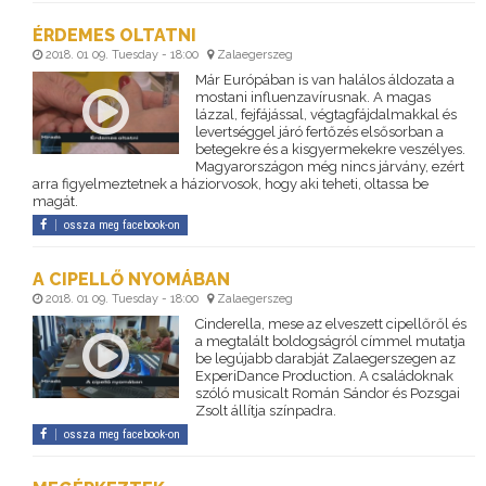
ÉRDEMES OLTATNI
2018. 01 09. Tuesday - 18:00
Zalaegerszeg
Már Európában is van halálos áldozata a
mostani influenzavírusnak. A magas
lázzal, fejfájással, végtagfájdalmakkal és
levertséggel járó fertőzés elsősorban a
betegekre és a kisgyermekekre veszélyes.
Magyarországon még nincs járvány, ezért
arra figyelmeztetnek a háziorvosok, hogy aki teheti, oltassa be
magát.
ossza meg facebook-on
A CIPELLŐ NYOMÁBAN
2018. 01 09. Tuesday - 18:00
Zalaegerszeg
Cinderella, mese az elveszett cipellőről és
a megtalált boldogságról címmel mutatja
be legújabb darabját Zalaegerszegen az
ExperiDance Production. A családoknak
szóló musicalt Román Sándor és Pozsgai
Zsolt állítja színpadra.
ossza meg facebook-on