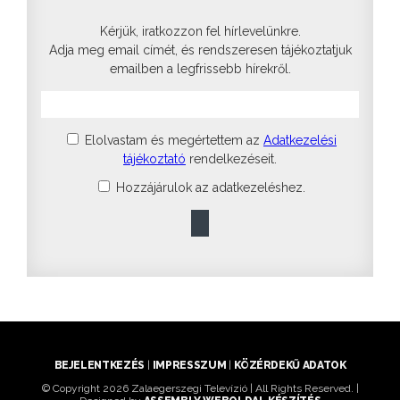
Kérjük, iratkozzon fel hírlevelünkre.
Adja meg email címét, és rendszeresen tájékoztatjuk
emailben a legfrissebb hírekről.
Elolvastam és megértettem az
Adatkezelési
tájékoztató
rendelkezéseit.
Hozzájárulok az adatkezeléshez.
BEJELENTKEZÉS
|
IMPRESSZUM
|
KÖZÉRDEKŰ ADATOK
© Copyright 2026 Zalaegerszegi Televízió | All Rights Reserved. |