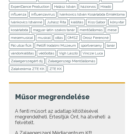
ExperiDance Production
Halász István
háziorvos
Híradó
influenza
influenzavírus
Ivánkovics István Kosárlabda Emléktorna
Ivánkovics Istvánné
Juhász Rita
kiállítás
Kiss Gábor
könyvtár
kosárlabda
magyar-latin szakos tanár
mentőállomás
mese
mesemusical
musical
oltás
OMSZ
Orosz Ferencné
Pál utcai fiúk
Petőfi Irodalmi Múzeum
sportverseny
tanár
vándorkiállítás
védőoltás
Vigh László
Vincze Luca
Zalaegerszegért díj
Zalaegerszegi Mentőállomás
Zalakerámia ZTE KK
ZTE KK
Műsor megrendelése
A fenti műsort az adatlap kitöltésével
megrendelheti. Értesítjük Önt, ha átveheti a
felvételt.
A Zalaegerszegi Médiacentrum Kft.