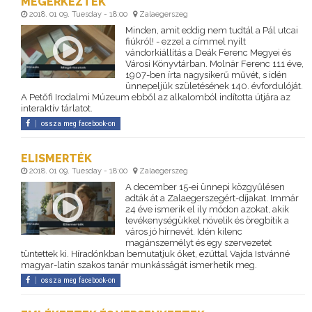
MEGÉRKEZTEK
2018. 01 09. Tuesday - 18:00
Zalaegerszeg
Minden, amit eddig nem tudtál a Pál utcai
fiúkról! - ezzel a címmel nyílt
vándorkiállítás a Deák Ferenc Megyei és
Városi Könyvtárban. Molnár Ferenc 111 éve,
1907-ben írta nagysikerű művét, s idén
ünnepeljük születésének 140. évfordulóját.
A Petőfi Irodalmi Múzeum ebből az alkalomból indította útjára az
interaktív tárlatot.
ossza meg facebook-on
ELISMERTÉK
2018. 01 09. Tuesday - 18:00
Zalaegerszeg
A december 15-ei ünnepi közgyűlésen
adták át a Zalaegerszegért-díjakat. Immár
24 éve ismerik el ily módon azokat, akik
tevékenységükkel növelik és öregbítik a
város jó hírnevét. Idén kilenc
magánszemélyt és egy szervezetet
tüntettek ki. Híradónkban bemutatjuk őket, ezúttal Vajda Istvánné
magyar-latin szakos tanár munkásságát ismerhetik meg.
ossza meg facebook-on