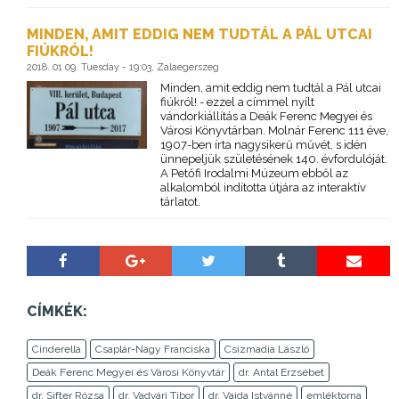
MINDEN, AMIT EDDIG NEM TUDTÁL A PÁL UTCAI
FIÚKRÓL!
2018. 01 09. Tuesday - 19:03, Zalaegerszeg
Minden, amit eddig nem tudtál a Pál utcai
fiúkról! - ezzel a címmel nyílt
vándorkiállítás a Deák Ferenc Megyei és
Városi Könyvtárban. Molnár Ferenc 111 éve,
1907-ben írta nagysikerű művét, s idén
ünnepeljük születésének 140. évfordulóját.
A Petőfi Irodalmi Múzeum ebből az
alkalomból indította útjára az interaktív
tárlatot.
CÍMKÉK:
Cinderella
Csaplár-Nagy Franciska
Csizmadia László
Deák Ferenc Megyei és Városi Könyvtár
dr. Antal Erzsébet
dr. Sifter Rózsa
dr. Vadvári Tibor
dr. Vajda Istvánné
emléktorna