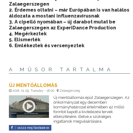
Zalaegerszegen
2. Érdemes oltatni – már Európában is van halálos
áldozata a mostani influenzavírusnak
3. A cipellő nyomában – új darabot mutat be
Zalaegerszegen az ExperiDance Production
4. Megérkeztek
5. Elismerték
6. Emlékeztek és versenyeztek
A MŰSOR TARTALMA
ÚJ MENTŐÁLLOMÁS
2018. 01 09. Tuesday - 18:00
Zalaegerszeg
Új mentőállomás épül Zalaegerszegen. Az
önkormányzat egy decemberi
kormányhatározat értelmében 42 millió
forintot kapott a kivitelezési tervek
elkészítésére, illetve a szükséges
ingatlanok megvásárlására.
ossza meg facebook-on