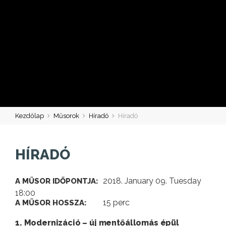
Kezdőlap
Műsorok
Híradó
Híradó
HÍRADÓ
2018. January 09. Tuesday
A MŰSOR IDŐPONTJA:
18:00
15 perc
A MŰSOR HOSSZA:
1. Modernizáció – új mentőállomás épül